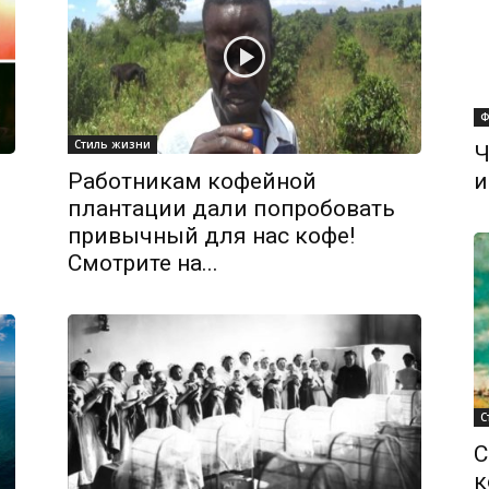
Ф
Стиль жизни
Ч
Работникам кофейной
и
плантации дали попробовать
привычный для нас кофе!
Смотрите на...
С
С
к