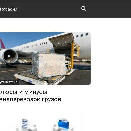
тографии
утешествие
люсы и минусы
виаперевозок грузов