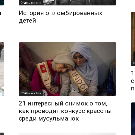
Стиль жизни
и
История опломбированных
детей
К
1
с
п
Стиль жизни
21 интересный снимок о том,
как проводят конкурс красоты
среди мусульманок