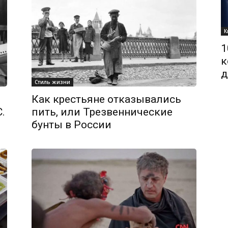
К
1
к
д
Стиль жизни
Как крестьяне отказывались
.
пить, или Трезвеннические
бунты в России