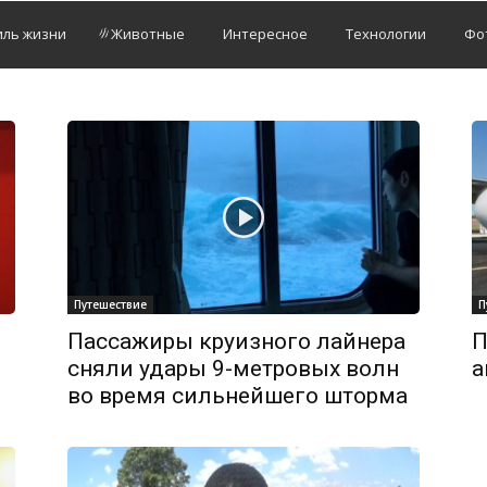
иль жизни
Животные
Интересное
Технологии
Фо
Путешествие
П
Пассажиры круизного лайнера
П
сняли удары 9-метровых волн
а
во время сильнейшего шторма