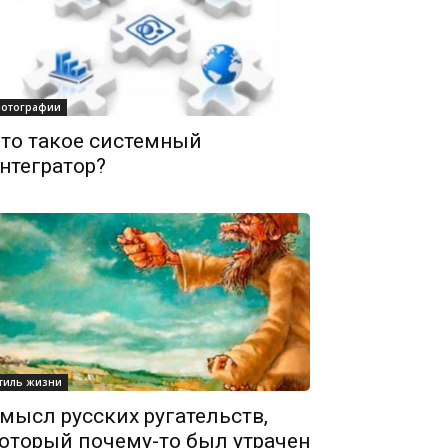
отографии
то такое системный
нтегратор?
тиль жизни
мысл русских ругательств,
оторый почему-то был утрачен