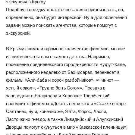
экскурсия в Крыму
Подобную поездку достаточно сложно организовать, но,
определенно, она будет интересной. Ну а для облегчения
задачи можно поискать агентства, которые помогут с
экскурсией.
В Крыму снимали огромное количество фильмов, многие
из них известны нам с самого детства. Например,
посещение средневекового города-крепости Чуфут-Кале,
расположенного недалеко от Бахчисарая, перенесет в
фильмы «Али-баба и сорок разбойников», «Финист —
ясный сокол», «Трудно быть Богом». Поездка в
заповедник в Балаклаву и Херсонес Таврический
напомнит о фильмах «Десять негритят» и «Сказке о царе
Салтане», ну и, конечно же, Ялта, Форос, Ласпи,
Ласточкино гнездо, а также Ливадийский и Алупкинский
Дворцы помогут окунуться в мир «Кавказской пленницы»,
«Человека-амфибии» и «Детей капитана Гранта».