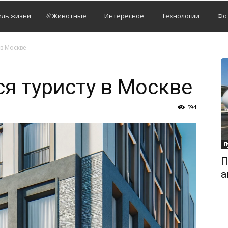
иль жизни
Животные
Интересное
Технологии
Фо
 в Москве
ся туристу в Москве
594
П
П
а