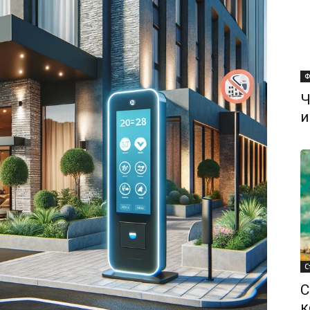
Ф
Ч
и
С
С
к