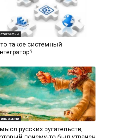
отографии
то такое системный
нтегратор?
тиль жизни
мысл русских ругательств,
оторый почему-то был утрачен