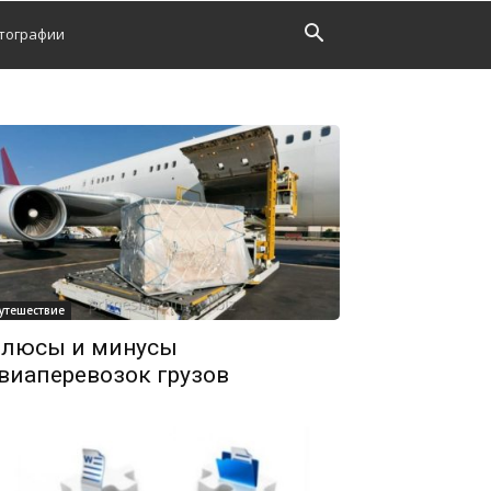
тографии
утешествие
люсы и минусы
виаперевозок грузов