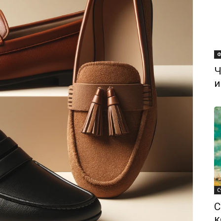
Ф
Ч
и
С
С
к