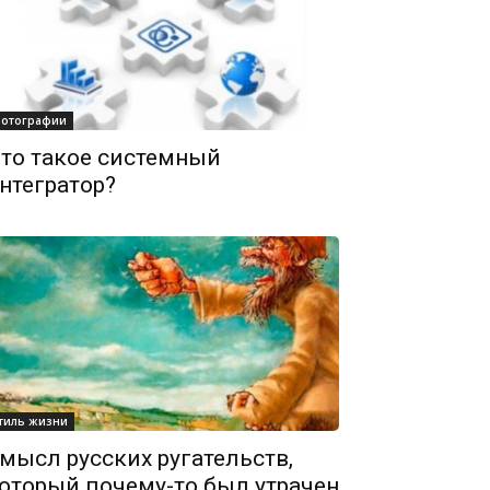
отографии
то такое системный
нтегратор?
тиль жизни
мысл русских ругательств,
оторый почему-то был утрачен