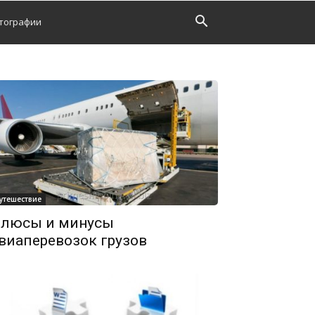
тографии
утешествие
люсы и минусы
виаперевозок грузов