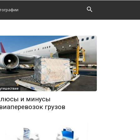
тографии
утешествие
люсы и минусы
виаперевозок грузов