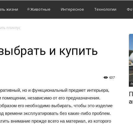
иль жизни
Животные
Интересное
Технологии
Фо
ить плинтус
выбрать и купить
637
П
оративный, но и функциональный предмет интерьера,
П
 помещении, независимо от его предназначения.
а
 образом его необходимо выбирать, чтобы это изделие
д времени эксплуатировать без каких-либо проблем.
ить внимание прежде всего на материал, из которого