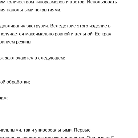
им количеством типоразмеров и цветов. Использовать
ния напольными покрытиями.
давливания экструзии. Вследствие этого изделие в
 получается максимально ровной и цельной. Ее края
ванием резины.
ок заключаются в следующем:
ой обработки;
вам;
иальными, так и универсальными. Первые
помещении ковролина или же линолеума. Они имеют Г-