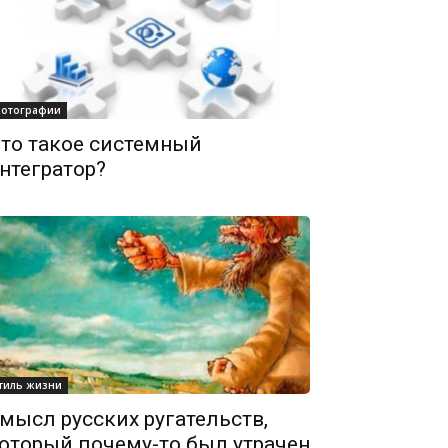
отографии
то такое системный
нтегратор?
тиль жизни
мысл русских ругательств,
оторый почему-то был утрачен