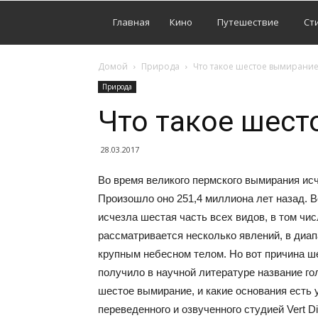
Главная
Кино
Путешествие
Ст
Домой
Природа
Что такое шестое вымирание
Природа
Что такое шест
28.03.2017
Во время великого пермского вымирания ис
Произошло оно 251,4 миллиона лет назад. 
исчезла шестая часть всех видов, в том чис
рассматривается несколько явлений, в диап
крупным небесном телом. Но вот причина ше
получило в научной литературе название гол
шестое вымирание, и какие основания есть у
переведенного и озвученного студией Vert Di