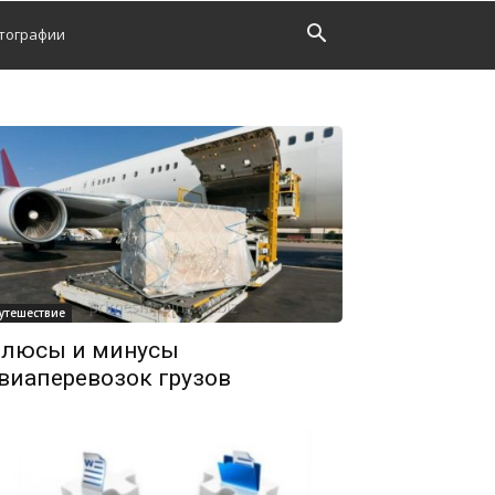
тографии
утешествие
люсы и минусы
виаперевозок грузов