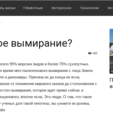
иль жизни
Животные
Интересное
Технологии
Фо
?
ое вымирание?
433
чезло 95% морских видов и более 75% сухопутных.
Во время мел-палеогенового вымирания с лица Земли
П
ле и динозавры. Причина их до конца не ясна,
П
азоне от понижения мирового океана до столкновения с
а
стого вымирания, которое идет прямо сейчас и
оценового, вполне ясна. Это люди. О том, что такое
 ученых для такой гипотезы, вы узнаете из ролика,
der