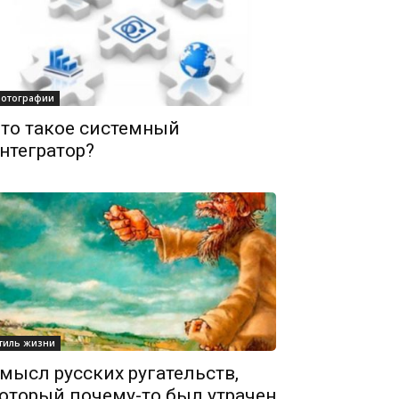
отографии
то такое системный
нтегратор?
тиль жизни
мысл русских ругательств,
оторый почему-то был утрачен