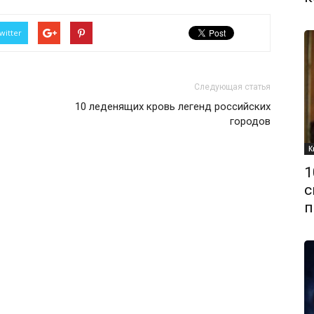
witter
Следующая статья
10 леденящих кровь легенд российских
городов
К
1
с
п