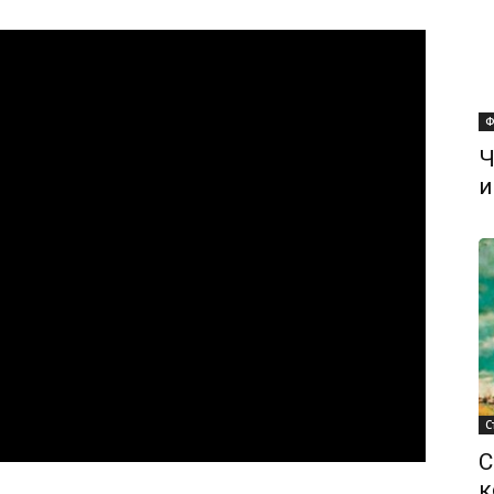
Ф
Ч
и
С
С
к