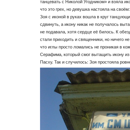
танцевать с Николой Угодником» и взяла ик
что это грех, но девушка настояла на своём:
Зоя с иконой в руках вошла в круг танцующ
сдвинуть, а икону никак не получалось выт
не подавала, хотя сердце её билось. К обе
стали приходить и священники, но ничего не
что иглы просто ломались не проникая в ко
Серафима, который смог вытащить икону из р
Пасху. Так и случилось: Зоя простояла ровн