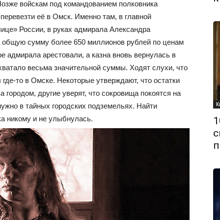
Позже войскам под командованием полковника
перевезти её в Омск. Именно там, в главной
лице» России, в руках адмирала Александра
а общую сумму более 650 миллионов рублей по ценам
оре адмирала арестовали, а казна вновь вернулась в
 хватало весьма значительной суммы. Ходят слухи, что
 где-то в Омске. Некоторые утверждают, что остатки
а городом, другие уверят, что сокровища покоятся на
К
 нужно в тайных городских подземельях. Найти
ка никому и не улыбнулась.
1
с
п