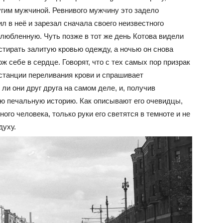
угим мужчиной. Ревнивого мужчину это задело
ил в неё и зарезал сначала своего неизвестного
злюбленную. Чуть позже в тот же день Котова видели
тстирать залитую кровью одежду, а ночью он снова
ж себе в сердце. Говорят, что с тех самых пор призрак
 станции переливания крови и спрашивает
и они друг друга на самом деле, и, получив
ою печальную историю. Как описывают его очевидцы,
ого человека, только руки его светятся в темноте и не
духу.