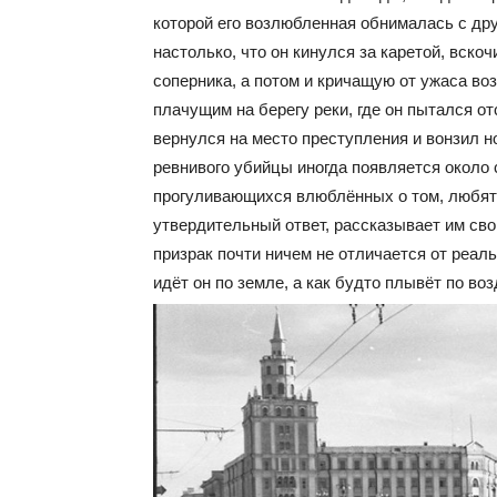
которой его возлюбленная обнималась с др
настолько, что он кинулся за каретой, вскоч
соперника, а потом и кричащую от ужаса во
плачущим на берегу реки, где он пытался о
вернулся на место преступления и вонзил но
ревнивого убийцы иногда появляется около
прогуливающихся влюблённых о том, любят л
утвердительный ответ, рассказывает им св
призрак почти ничем не отличается от реальн
идёт он по земле, а как будто плывёт по воз