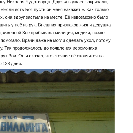
ону Николая Чудотворца. Друзья в ужасе закричали,
 «Если есть Бог, пусть он меня накажет!». Как только
их, она вдруг застыла на месте. Её невозможно было
ащить у неё из рук. Внешних признаков жизни девушка
здвиженной Зое прибывала милиция, медики, позже
 помогало. Врачи даже не могли сделать укол, потому
жу. Так продолжалось до появления иеромонаха
ук Зои. Он и сказал, что стояние её окончится на
о 128 дней.