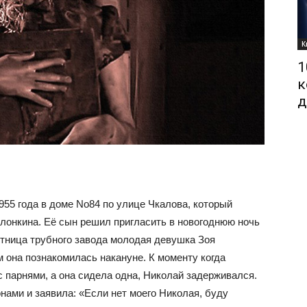
К
1
к
д
955 года в доме No84 по улице Чкалова, который
онкина. Её сын решил пригласить в новогоднюю ночь
отница трубного завода молодая девушка Зоя
м она познакомилась накануне. К моменту когда
с парнями, а она сидела одна, Николай задерживался.
онами и заявила: «Если нет моего Николая, буду