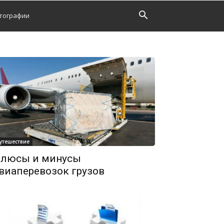
тографии
утешествие
люсы и минусы
виаперевозок грузов