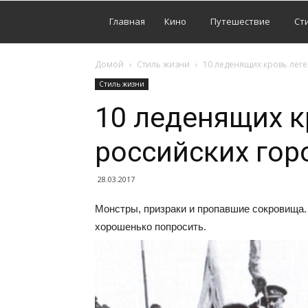
Главная
Кино
Путешествие
Ст
Домой
Стиль жизни
10 леденящих кровь лег
Стиль жизни
10 леденящих к
российских гор
28.03.2017
Монстры, призраки и пропавшие сокровища. 
хорошенько попросить.