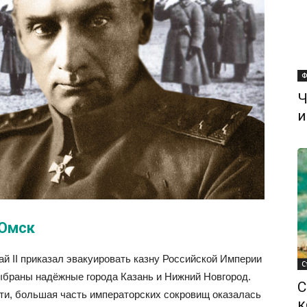
Ф
Ч
и
 Омск
й II приказал эвакуировать казну Российской Империи
С
ыбраны надёжные города Казань и Нижний Новгород.
С
ти, большая часть императорских сокровищ оказалась
к