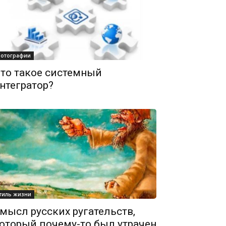
отографии
то такое системный
нтегратор?
тиль жизни
мысл русских ругательств,
оторый почему-то был утрачен