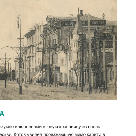
ад
безумно влюблённый в юную красавицу из очень
еркви, Котов увидел проезжающую мимо карету, в