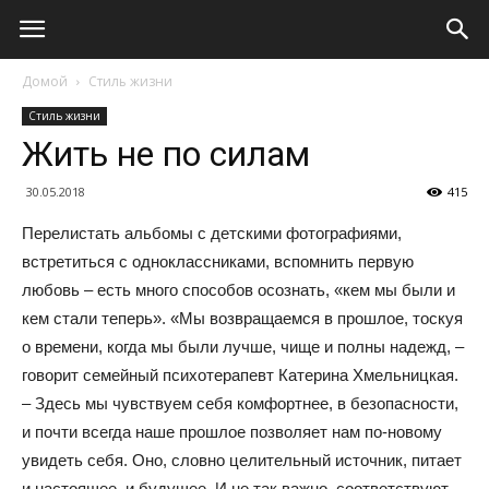
Домой
Стиль жизни
Стиль жизни
Жить не по силам
30.05.2018
415
Перелистать альбомы с детскими фотографиями,
встретиться с одноклассниками, вспомнить первую
любовь – есть много способов осознать, «кем мы были и
кем стали теперь». «Мы возвращаемся в прошлое, тоскуя
о времени, когда мы были лучше, чище и полны надежд, –
говорит семейный психотерапевт Катерина Хмельницкая.
– Здесь мы чувствуем себя комфортнее, в безопасности,
и почти всегда наше прошлое позволяет нам по-новому
увидеть себя. Оно, словно целительный источник, питает
и настоящее, и будущее. И не так важно, соответствуют