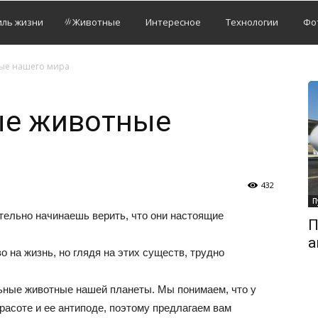
иль жизни
Животные
Интересное
Технологии
Фо
ые нашего мира
ые животные
432
П
тельно начинаешь верить, что они настоящие
П
а
 на жизнь, но глядя на этих существ, трудно
ьные животные нашей планеты. Мы понимаем, что у
расоте и ее антиподе, поэтому предлагаем вам