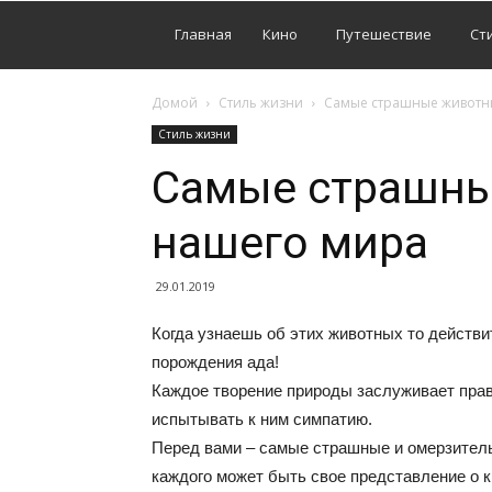
Главная
Кино
Путешествие
Ст
Домой
Стиль жизни
Самые страшные животн
Стиль жизни
Самые страшн
нашего мира
29.01.2019
Когда узнаешь об этих животных то действи
порождения ада!
Каждое творение природы заслуживает право
испытывать к ним симпатию.
Перед вами – самые страшные и омерзител
каждого может быть свое представление о к