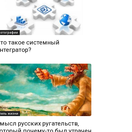
отографии
то такое системный
нтегратор?
тиль жизни
мысл русских ругательств,
оторый почему-то был утрачен