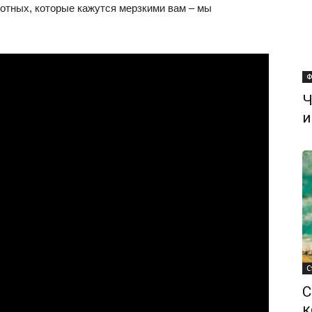
отных, которые кажутся мерзкими вам – мы
Ф
Ч
и
С
С
к