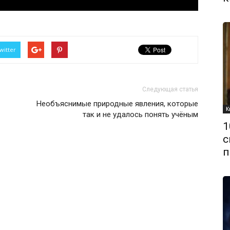
witter
Следующая статья
Необъяснимые природные явления, которые
К
так и не удалось понять учёным
1
с
п