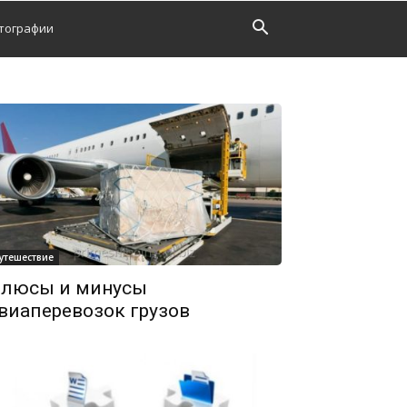
тографии
утешествие
люсы и минусы
виаперевозок грузов