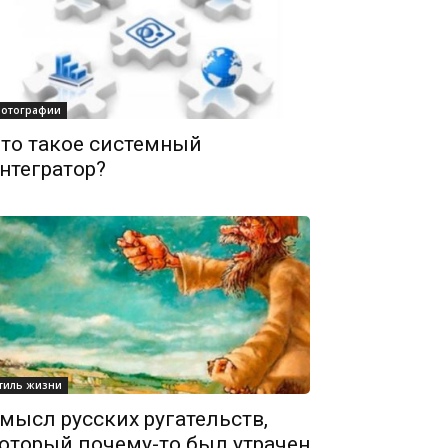
отографии
то такое системный
нтегратор?
тиль жизни
мысл русских ругательств,
оторый почему-то был утрачен