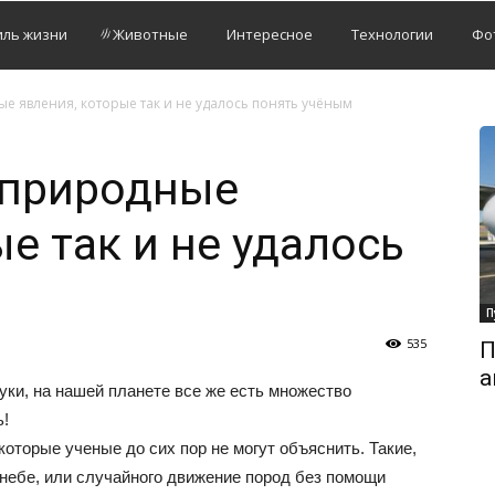
иль жизни
Животные
Интересное
Технологии
Фо
 явления, которые так и не удалось понять учёным
 природные
е так и не удалось
П
535
П
а
уки, на нашей планете все же есть множество
ь!
которые ученые до сих пор не могут объяснить. Такие,
 небе, или случайного движение пород без помощи