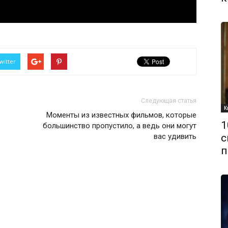
witter
Следующая статья
К
Моменты из известных фильмов, которые
1
большинство пропустило, а ведь они могут
вас удивить
с
п