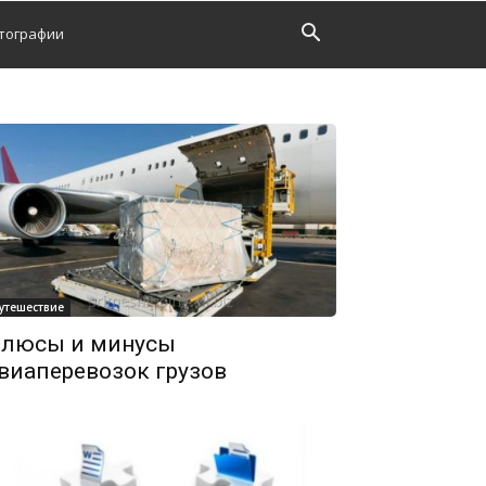
тографии
утешествие
люсы и минусы
виаперевозок грузов