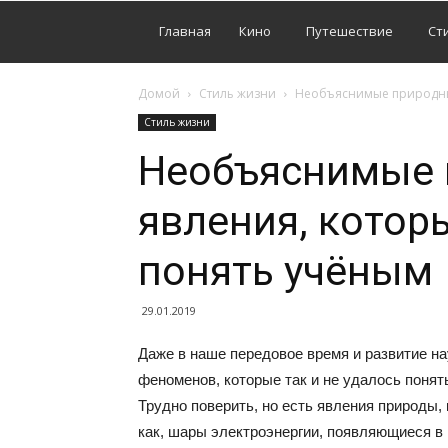
Главная
Кино
Путешествие
Ст
Домой
Стиль жизни
Необъяснимые природные
Стиль жизни
Необъяснимые
явления, которы
понять учёным
29.01.2019
Даже в наше передовое время и развитие на
феноменов, которые так и не удалось понят
Трудно поверить, но есть явления природы, 
как, шары электроэнергии, появляющиеся в