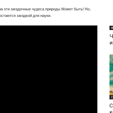
на эти загадочные чудеса природы Может быть! Но,
стаются загадкой для науки.
Ф
Ч
и
С
С
к