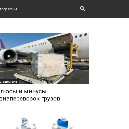
тографии
утешествие
люсы и минусы
виаперевозок грузов