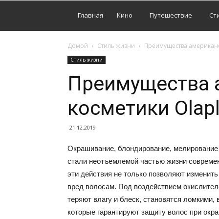
Главная
Кино
Путешествие
Ст
Домой
Стиль жизни
Преимущества американс
Стиль жизни
Преимущества 
косметики Olap
21.12.2019
Окрашивание, блондирование, мелирование
стали неотъемлемой частью жизни совреме
эти действия не только позволяют изменить
вред волосам. Под воздействием окислителе
теряют влагу и блеск, становятся ломкими
которые гарантируют защиту волос при окр