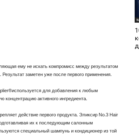
К
1
к
д
воляющая ему не искать компромисс между результатом
 Результат заметен уже после первого применения.
iplier®используется для добавления к любым
ю концентрацию активного ингредиента.
репляет действие первого продукта. Эликсир No.3 Hair
 подготавливая их к последующим салонным
льзуются специальный шампунь и кондиционер из той