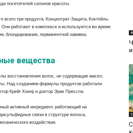
еди посетителей салонов красоты.
о всего три продукта: Концентрат-Защита, Коктейль-
 Они работают в комплексе и используются во время
Ф
я, блондирования, перманентной завивки,
Ч
и
вные вещества
лы восстановления волос, не содержащие масел,
оты. Над созданием формулы продуктов работали
тор Крейг Хокер и доктор Эрик Прессли.
нный активный ингредиент, работающий на
дисульфидные связи в структуре волоса,
С
еханического воздействия.
С
к