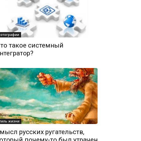
отографии
то такое системный
нтегратор?
тиль жизни
мысл русских ругательств,
оторый почему-то был утрачен