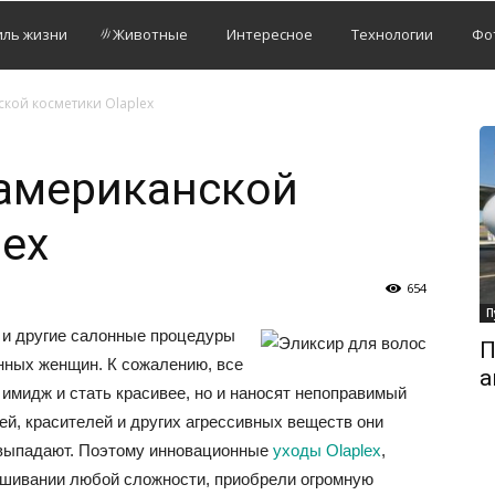
иль жизни
Животные
Интересное
Технологии
Фо
кой косметики Olaplex
американской
lex
654
П
 и другие салонные процедуры
П
нных женщин. К сожалению, все
а
 имидж и стать красивее, но и наносят непоправимый
й, красителей и других агрессивных веществ они
, выпадают. Поэтому инновационные
уходы Olaplex
,
ашивании любой сложности, приобрели огромную