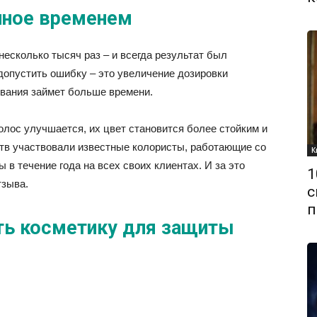
нное временем
есколько тысяч раз – и всегда результат был
допустить ошибку – это увеличение дозировки
ования займет больше времени.
лос улучшается, их цвет становится более стойким и
ств участвовали известные колористы, работающие со
К
 в течение года на всех своих клиентах. И за это
1
тзыва.
с
п
ть косметику для защиты