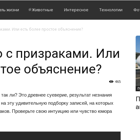
иль жизни
Животные
Интересное
Технологии
Фо
ками. Или есть более простое объяснение?
 с призраками. Или
стое объяснение?
465
П
 так ли? Это древнее суеверие, результат незнания
П
 на эту удивительную подборку записей, на которых
а
раков. Проверьте свою интуицию или чувство юмора