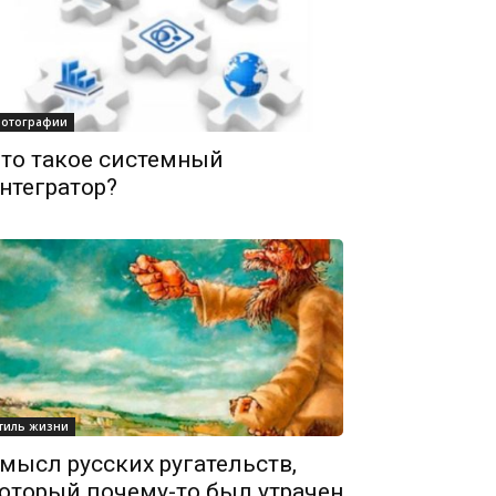
отографии
то такое системный
нтегратор?
тиль жизни
мысл русских ругательств,
оторый почему-то был утрачен