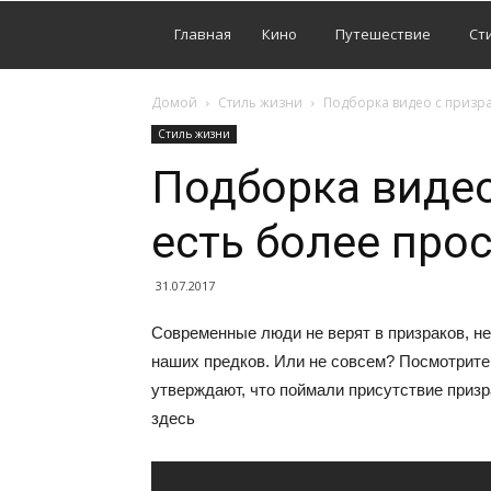
Главная
Кино
Путешествие
Ст
Домой
Стиль жизни
Подборка видео с призра
Стиль жизни
Подборка видео
есть более про
31.07.2017
Современные люди не верят в призраков, не
наших предков. Или не совсем? Посмотрите
утверждают, что поймали присутствие приз
здесь