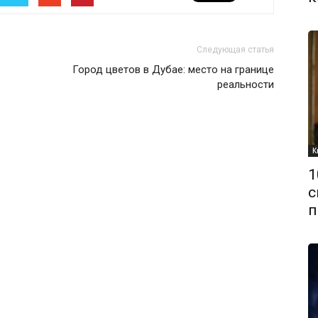
Следующая статья
Город цветов в Дубае: место на границе
реальности
К
1
с
п