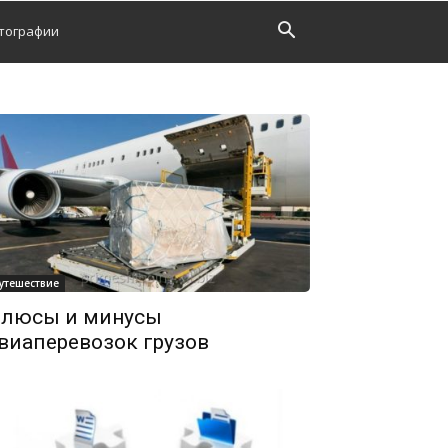
тографии
утешествие
люсы и минусы
виаперевозок грузов