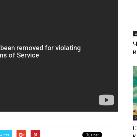
Ф
Ч
и
С
С
к
witter