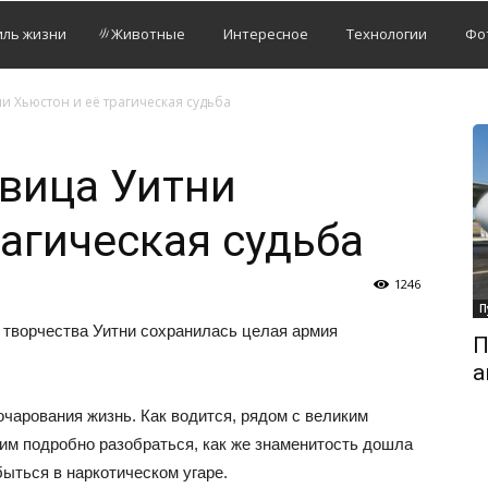
иль жизни
Животные
Интересное
Технологии
Фо
и Хьюстон и её трагическая судьба
вица Уитни
рагическая судьба
1246
П
 творчества Уитни сохранилась целая армия
П
а
очарования жизнь. Как водится, рядом с великим
им подробно разобраться, как же знаменитость дошла
быться в наркотическом угаре.