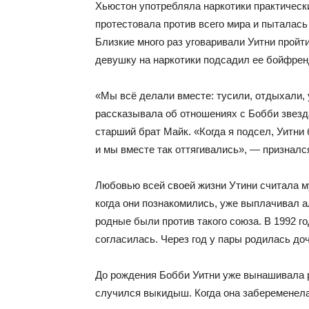
Хьюстон употребляла наркотики практическ
протестовала против всего мира и пыталас
Близкие много раз уговаривали Уитни пройт
девушку на наркотики подсадил ее бойфрен
«Мы всё делали вместе: тусили, отдыхали,
рассказывала об отношениях с Бобби звезд
старший брат Майк. «Когда я подсел, Уитни
и мы вместе так оттягивались», — призналс
Любовью всей своей жизни Утини считала м
когда они познакомились, уже выплачивал а
родные были против такого союза. В 1992 г
согласилась. Через год у пары родилась до
До рождения Бобби Уитни уже вынашивала ре
случился выкидыш. Когда она забеременела 