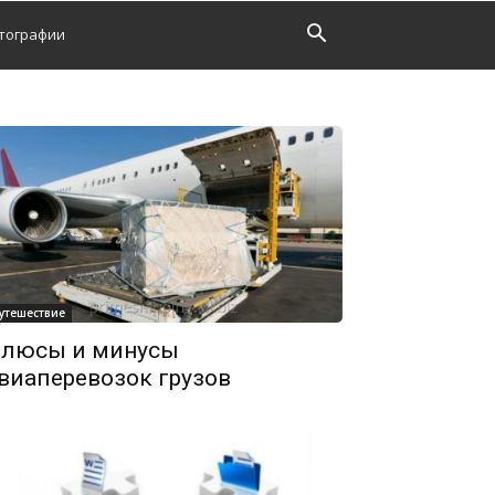
тографии
утешествие
люсы и минусы
виаперевозок грузов