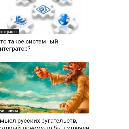
отографии
то такое системный
нтегратор?
тиль жизни
мысл русских ругательств,
оторый почему-то был утрачен