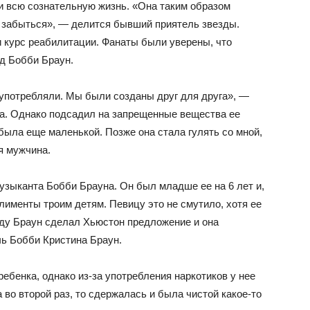
и всю сознательную жизнь. «Она таким образом
ь забыться», — делится бывший приятель звезды.
и курс реабилитации. Фанаты были уверены, что
д Бобби Браун.
 употребляли. Мы были созданы друг для друга», —
а. Однако подсадил на запрещенные вещества ее
 была еще маленькой. Позже она стала гулять со мной,
я мужчина.
узыканта Бобби Брауна. Он был младше ее на 6 лет и,
лименты троим детям. Певицу это не смутило, хотя ее
оду Браун сделал Хьюстон предложение и она
чь Бобби Кристина Браун.
бенка, однако из-за употребления наркотиков у нее
во второй раз, то сдержалась и была чистой какое-то