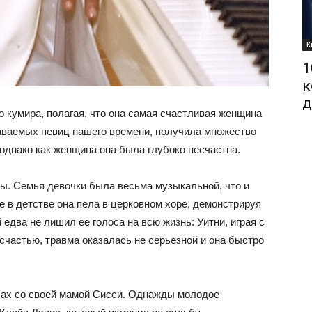
К
1
к
д
 кумира, полагая, что она самая счастливая женщина
даваемых певиц нашего времени, получила множество
однако как женщина она была глубоко несчастна.
цы. Семья девочки была весьма музыкальной, что и
 в детстве она пела в церковном хоре, демонстрируя
 едва не лишил ее голоса на всю жизнь: Уитни, играя с
 счастью, травма оказалась не серьезной и она быстро
бах со своей мамой Сисси. Однажды молодое