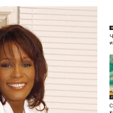
Ф
Ч
и
С
С
к