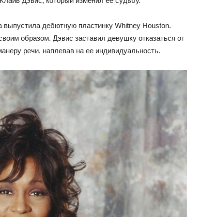
лайв Дэвис, который изменил ее судьбу.
на выпустила дебютную пластинку Whitney Houston.
своим образом. Дэвис заставил девушку отказаться от
анеру речи, наплевав на ее индивидуальность.