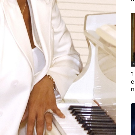
К
1
с
п