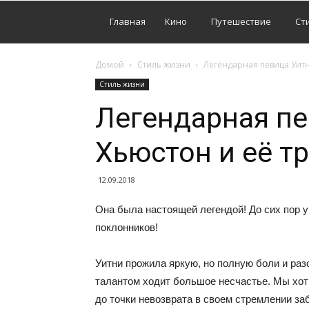
Главная
Кино
Путешествие
Ст
Домой
Стиль жизни
Легендарная певица Уитн
Стиль жизни
Легендарная пе
Хьюстон и её т
12.09.2018
Она была настоящей легендой! До сих пор у
поклонников!
Уитни прожила яркую, но полную боли и раз
талантом ходит большое несчастье. Мы хот
до точки невозврата в своем стремлении за