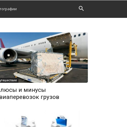
тографии
утешествие
люсы и минусы
виаперевозок грузов