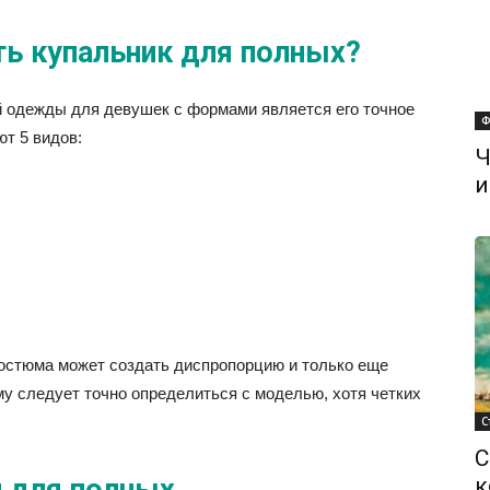
ть купальник для полных?
 одежды для девушек с формами является его точное
Ф
т 5 видов:
Ч
и
костюма может создать диспропорцию и только еще
 следует точно определиться с моделью, хотя четких
С
С
 для полных
к