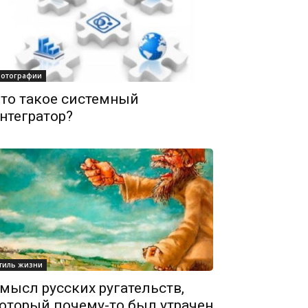
отографии
то такое системный
нтегратор?
тиль жизни
мысл русских ругательств,
оторый почему-то был утрачен