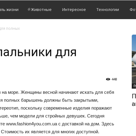
иль жизни
Животные
Интересное
Технологии
Фо
для полных
пальники для
448
П
 на море. Женщины весной начинают искать для себя
П
для полных барышень должны быть закрытыми,
а
 стереотип, поскольку современные изделия поражают
ьше, чем модели для стройных девушек. Сегодня
те www.fashion4you.com.ua с доставкой на дом. Здесь
 Стоимость их является для многих доступной.