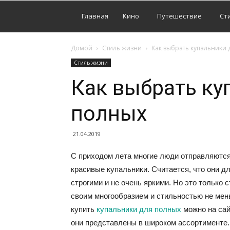
Главная
Кино
Путешествие
Ст
Домой
Стиль жизни
Как выбрать купальники 
Стиль жизни
Как выбрать ку
полных
21.04.2019
С приходом лета многие люди отправляются
красивые купальники. Считается, что они 
строгими и не очень яркими. Но это только
своим многообразием и стильностью не мен
купить
купальники для полных
можно на сай
они представлены в широком ассортименте.