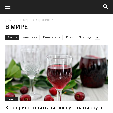
Домой
В мире
Страница 7
В МИРЕ
В мире
Животные
Интересное
Кино
Природа
В мире
Как приготовить вишневую наливку в