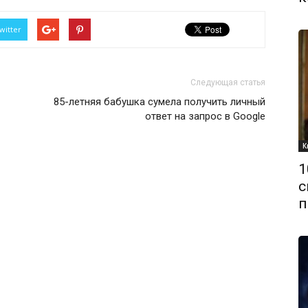
witter
Следующая статья
85-летняя бабушка сумела получить личный
ответ на запрос в Google
К
1
с
п