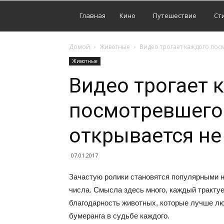
Главная
Кино
Путешествие
Ст
Домой
Животные
Видео трогает каждого пос
Животные
Видео трогает 
посмотревшего
открывается не
07.01.2017
Зачастую ролики становятся популярными не
числа. Смысла здесь много, каждый трактует
благодарность животных, которые лучше лю
бумеранга в судьбе каждого.