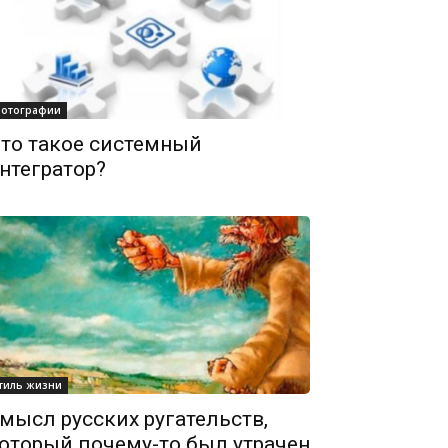
отографии
то такое системный
нтегратор?
тиль жизни
мысл русских ругательств,
оторый почему-то был утрачен