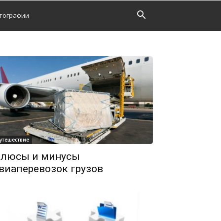
тографии
утешествие
люсы и минусы
виаперевозок грузов