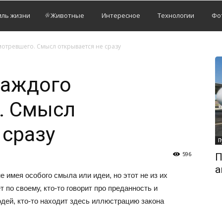
иль жизни
Животные
Интересное
Технологии
Фо
мотревшего. Смысл открывается не сразу
каждого
. Смысл
 сразу
П
596
П
а
 имея особого смыла или идеи, но этот не из их
 по своему, кто-то говорит про преданность и
дей, кто-то находит здесь иллюстрацию закона