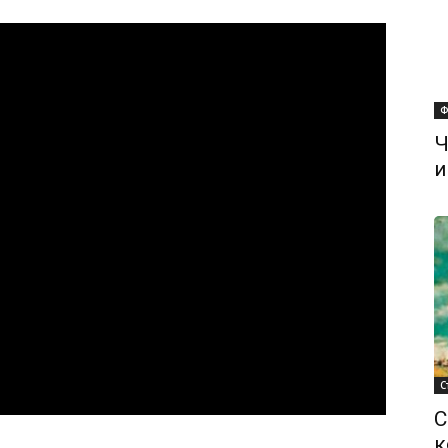
Ф
Ч
и
С
С
к