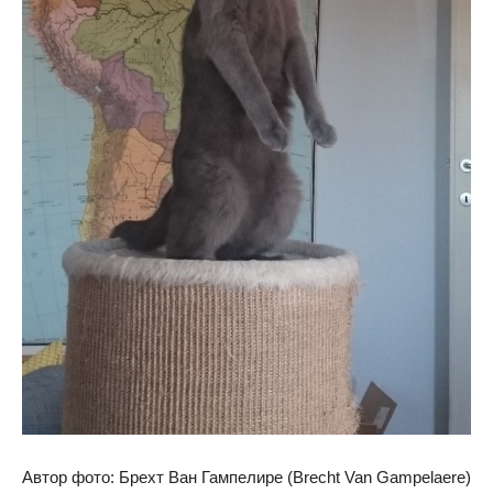
Автор фото: Брехт Ван Гампелире (Brecht Van Gampelaere)