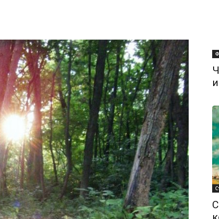
Ф
Ч
и
С
С
к