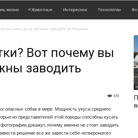
иль жизни
Животные
Интересное
Технологии
Фо
чему вы никогда не должны заводить добермана
тки? Вот почему вы
жны заводить
П
573
П
а
ых опасных собак в мире. Мощность укуса среднего
торые из представителей этой породы способны кусать
 фотографии докажут, почему именно не стоит заводить
ивести решение все же завести себе четвероногого