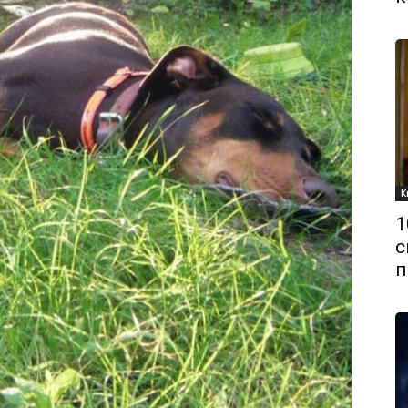
К
1
с
п