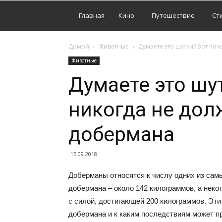
Главная
Кино
Путешествие
Ст
Домой
Животные
Думаете это шутки? Вот по
Животные
Думаете это шу
никогда не дол
добермана
15.09.2018
Доберманы относятся к числу одних из сам
добермана – около 142 килограммов, а неко
с силой, достигающей 200 килограммов. Эти
добермана и к каким последствиям может пр