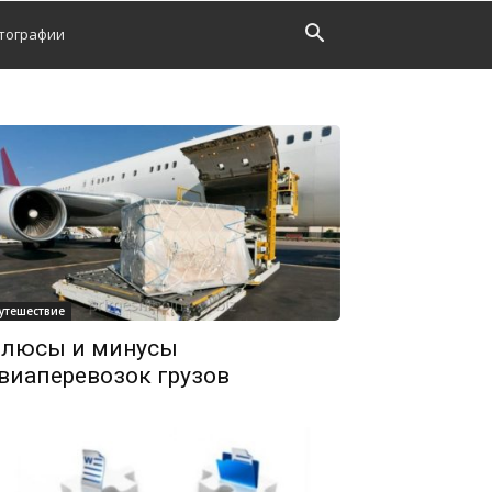
тографии
утешествие
люсы и минусы
виаперевозок грузов