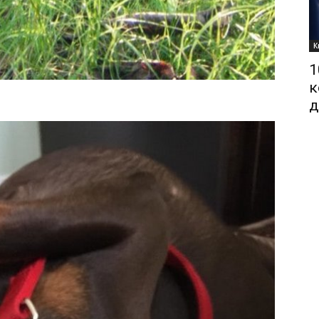
К
1
к
д