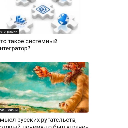
отографии
то такое системный
нтегратор?
тиль жизни
мысл русских ругательств,
оторый почему-то был утрачен