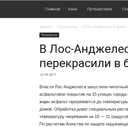
Главная
Кино
Путешествие
Ст
Домой
Технологии
В Лос-Анджелесе асфальт 
Технологии
В Лос-Анджелес
перекрасили в 
02.09.2017
Власти Лос-Анджелеса запустили пилотный 
асфальтовое покрытие на 15 улицах города о
жары асфальт прогревается до температуры 
домов. Обработка дорог специальным раст
температуру нагревания на 10 — 11 градусо
По расчетам Агенства по защите окружающе