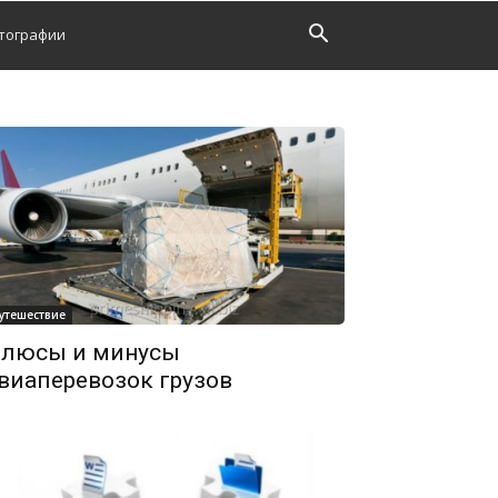
тографии
утешествие
люсы и минусы
виаперевозок грузов