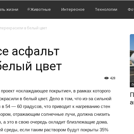
иль жизни
Животные
Интересное
Технологии
Фо
перекрасили в белый цвет
е асфальт
белый цвет
428
П
проект «охлаждающее покрытие», в рамках которого
П
красили в белый цвет. Дело в том, что из-за сильной
а
в 54 — 60 градусов, что приводит к нагреванию стен
вором, отражающим солнечные лучи, должна снизить
в, а это в свою очередь охладит близлежащие дома.
й среды, если таким раствором будут покрыты 35%