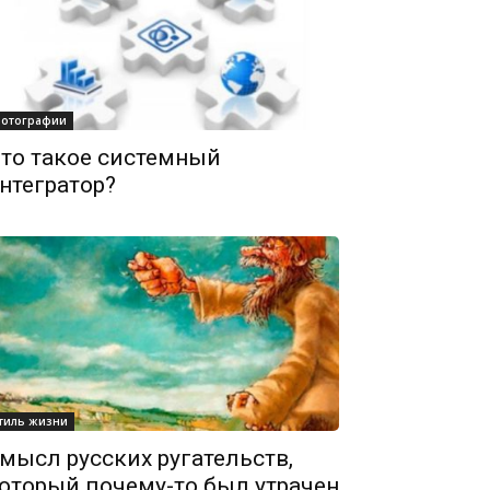
отографии
то такое системный
нтегратор?
тиль жизни
мысл русских ругательств,
оторый почему-то был утрачен