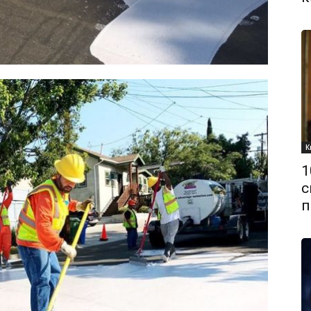
К
1
с
п