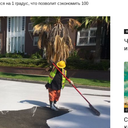
ся на 1 градус, что позволит сэкономить 100
Ф
Ч
и
С
С
к