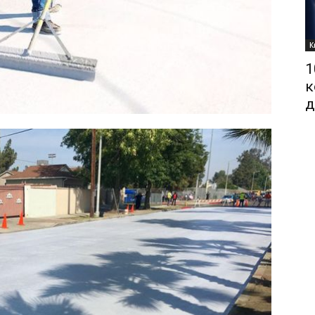
К
1
к
д