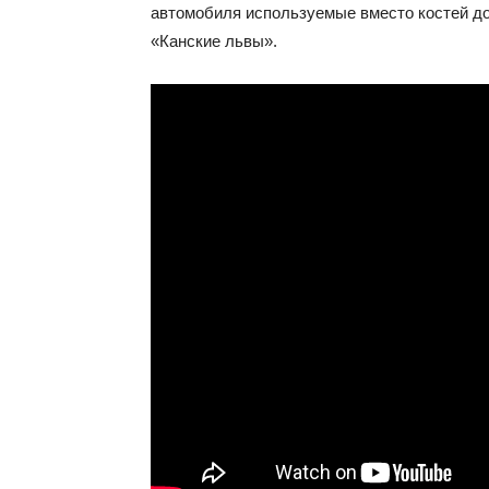
автомобиля используемые вместо костей д
«Канские львы».