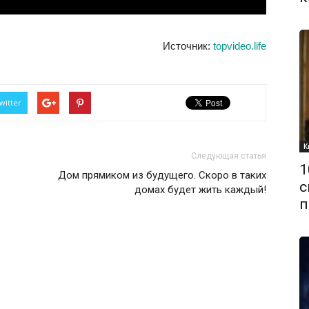
Источник:
topvideo.life
witter
К
Следующая статья
1
Дом прямиком из будущего. Скоро в таких
с
домах будет жить каждый!
п