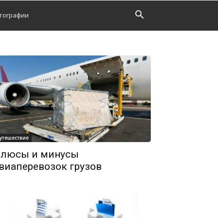
тографии
утешествие
люсы и минусы
виаперевозок грузов