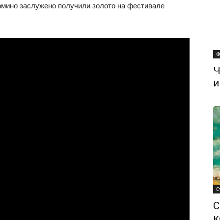
омино заслужено получили золото на фестивале
Ф
Ч
и
С
С
к