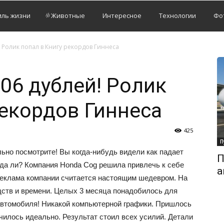
иль жизни
Животные
Интересное
Технологии
Фо
 Ролик попал в Книгу рекордов Гиннеса
06 дублей! Ролик
рекордов Гиннеса
425
П
ьно посмотрите! Вы когда-нибудь видели как падает
П
да ли? Компания Honda Cog решила привлечь к себе
а
Реклама компании считается настоящим шедевром. На
дств и времени. Целых 3 месяца понадобилось для
 автомобиля! Никакой компьютерной графики. Пришлось
чилось идеально. Результат стоил всех усилий. Детали