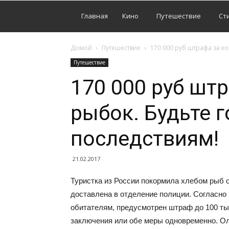
Главная
Кино
Путешествие
Ст
Домой
Путешествие
170 000 руб штрафа за к
Путешествие
170 000 руб шт
рыбок. Будьте 
последствиям!
21.02.2017
Туристка из России покормила хлебом рыб 
доставлена в отделение полиции. Согласно
обитателям, предусмотрен штраф до 100 тыс
заключения или обе меры одновременно. Ол