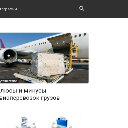
тографии
утешествие
люсы и минусы
виаперевозок грузов