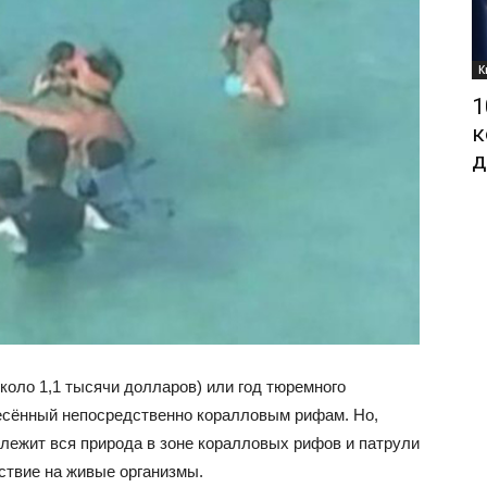
К
1
к
д
коло 1,1 тысячи долларов) или год тюремного
несённый непосредственно коралловым рифам. Но,
длежит вся природа в зоне коралловых рифов и патрули
ствие на живые организмы.