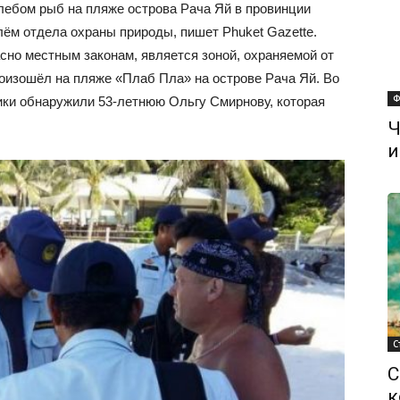
ебом рыб на пляже острова Рача Яй в провинции
ём отдела охраны природы, пишет Phuket Gazette.
сно местным законам, является зоной, охраняемой от
роизошёл на пляже «Плаб Пла» на острове Рача Яй. Во
Ф
ики обнаружили 53-летнюю Ольгу Смирнову, которая
Ч
и
С
С
к