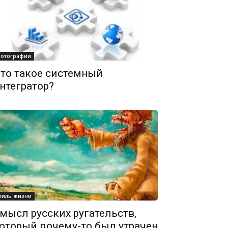
отографии
то такое системный
нтегратор?
тиль жизни
мысл русских ругательств,
оторый почему-то был утрачен