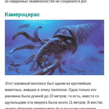
из найденных окаменелостей не сохранился рот.
Камероцерас
Этот огромный моллюск был одним из крупнейших
животных, живших в эпоху палеозоя. Одна только его
раковина была длиной до 10 метров, то есть, вместе со
щупальцами эта зверюга была около 11 метров. В местах
своего обитания камероцерас был высшим хищником.