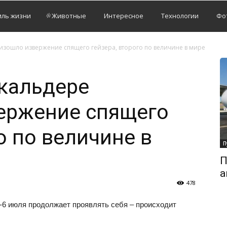
иль жизни
Животные
Интересное
Технологии
Фо
оизошло извержение спящего гейзера, второго по величине в мире
 кальдере
ержение спящего
о по величине в
П
П
а
478
-6 июля продолжает проявлять себя – происходит