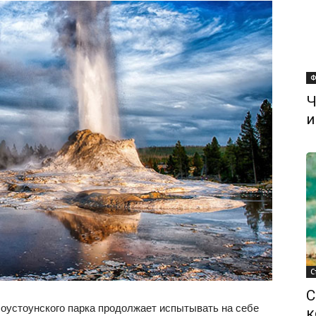
Ф
Ч
и
С
С
лоустоунского парка продолжает испытывать на себе
к