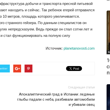
фраструктура добычи и транспорта пресной питьевой
ют находить и сейчас. Так ребенок егерей отправился
ло 10 метров, площадь которого увеличивается.
ого странного гейзера. По данным специалистов он
ругих непредсказуем. Ведь прежде он спал сотни лет и
я и стал функционировать на полную силу
Источник:
planetanovosti.com
К
1
с
witter
п
Следующая статья
Апокалиптический град в Испании: ледяные
глыбы падали с неба, разбивали автомобили
и убивали овец