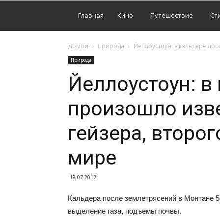
Главная
Кино
Путешествие
Ст
Домой
Природа
Йеллоустоун: в кальдере пр
Природа
Йеллоустоун: в
произошло изв
гейзера, второг
мире
18.07.2017
Кальдера после землетрясений в Монтане 5
выделение газа, подъемы почвы.