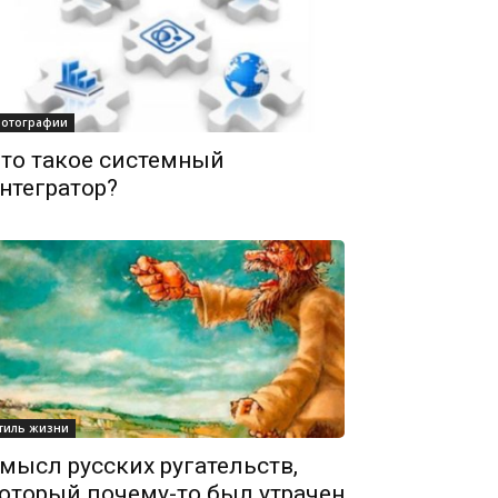
отографии
то такое системный
нтегратор?
тиль жизни
мысл русских ругательств,
оторый почему-то был утрачен