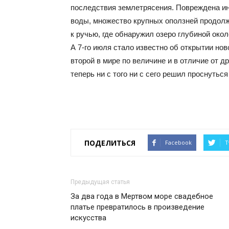
последствия землетрясения. Повреждена ин
воды, множество крупных оползней продолжа
к ручью, где обнаружил озеро глубиной око
А 7-го июля стало известно об открытии нов
второй в мире по величине и в отличие от д
теперь ни с того ни с сего решил проснутьс
ПОДЕЛИТЬСЯ
Facebook
T
Предыдущая статья
За два года в Мертвом море свадебное
платье превратилось в произведение
искусства