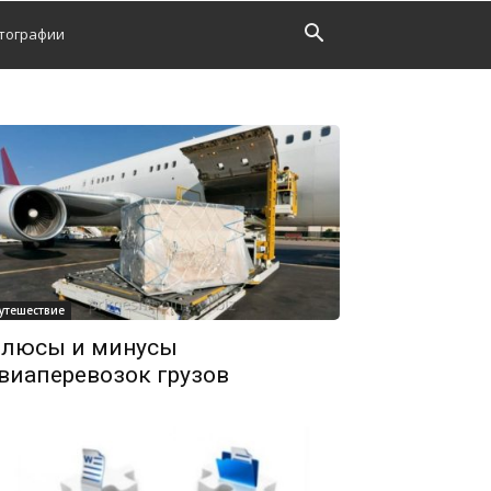
тографии
утешествие
люсы и минусы
виаперевозок грузов