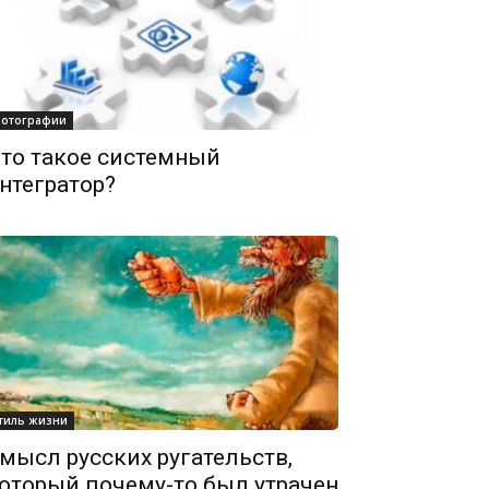
отографии
то такое системный
нтегратор?
тиль жизни
мысл русских ругательств,
оторый почему-то был утрачен