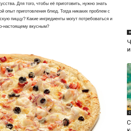
сства. Для того, чтобы её приготовить, нужно знать
й опыт приготовления блюд. Тогда никаких проблем с
орскую пиццу? Какие ингредиенты могут потребоваться и
по-настоящему вкусным?
Ф
Ч
и
С
С
к