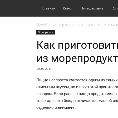
Главная
Кино
Путешествие
Ст
Домой
Фотографии
Как приготовить или куп
Фотографии
Как приготовит
из морепродук
25.02.2019
Пицца неспроста считается одним из самых
отменным вкусом, но и простотой приготов
поваром. Если раньше пицца представляла 
то сегодня это блюдо отличается массой ин
отдельного внимания.