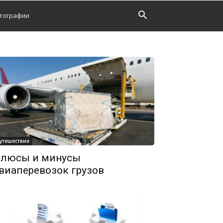
тографии
утешествие
люсы и минусы
виаперевозок грузов