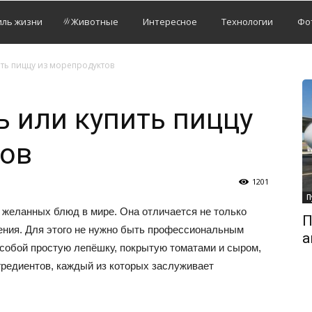
иль жизни
Животные
Интересное
Технологии
Фо
ить пиццу из морепродуктов
ь или купить пиццу
тов
1201
П
 желанных блюд в мире. Она отличается не только
П
ления. Для этого не нужно быть профессиональным
а
собой простую лепёшку, покрытую томатами и сыром,
гредиентов, каждый из которых заслуживает