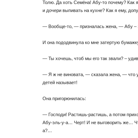
Толю. Да хоть Семёна! Абу-то почему? Как я
и дочери выпивать на кухне? Как я ему, до
— Вообще-то, — призналась жена, — Абу – э
И она пододвинула ко мне затертую бумаж
— Ты хочешь, чтоб мы его так звали? – удив
— Я ж не виновата, — сказала жена, — что 
детей называет!
Она пригорюнилась:
— Господи! Растишь-растишь, а потом прихо
Абу-эль-у-а… Черт! И не выговорить же… Чт
а?…