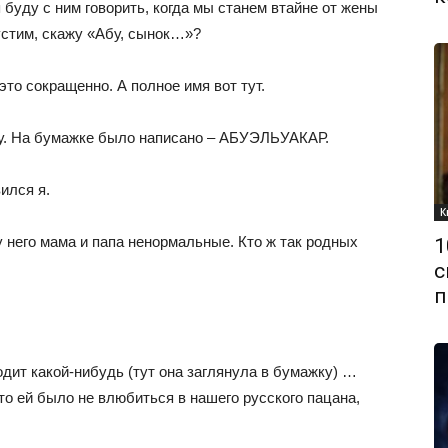
 буду с ним говорить, когда мы станем втайне от жены
пустим, скажу «Абу, сынок…»?
то сокращенно. А полное имя вот тут.
ку. На бумажке было написано – АБУЭЛЬУАКАР.
ился я.
К
у него мама и папа ненормальные. Кто ж так родных
1
с
п
дит какой-нибудь (тут она заглянула в бумажку) …
о ей было не влюбиться в нашего русского пацана,