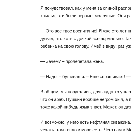
Я почувствовал, как у меня за спиной расп
крылья, эти были первые, молочные. Они ра
— Это все твое воспитание! Я уже сто лет ни
думал, что хоть с дочкой все нормально. Та
ребенка на свою голову. Имей в виду: раз уж
— Зачем? – пролепетала жена.
— Надо! – бушевал я. – Еще спрашивает! —
В общем, мы поругались, дочь куда-то ушла, 
что он араб. Пушкин вообще негром был, а п
тоже какой-нибудь язык знает. Может, он да
И возможно, у него есть нефтяная скважин
уехать, там тепло и море есть. Чего нам в 