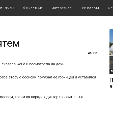
иль жизни
Животные
Интересное
Технологии
Фо
ятем
956
 сказала жена и посмотрела на дочь.
П
ебе вторую сосиску, помазал ее горчицей и уставился
П
а
голосом, каким на парадах диктор говорит «…на