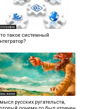
отографии
то такое системный
нтегратор?
тиль жизни
мысл русских ругательств,
оторый почему-то был утрачен