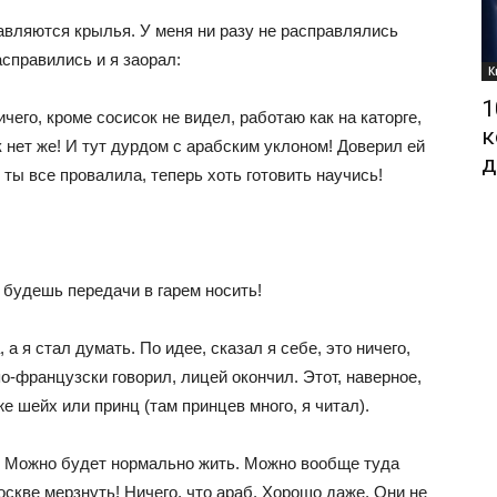
равляются крылья. У меня ни разу не расправлялись
справились и я заорал:
К
1
чего, кроме сосисок не видел, работаю как на каторге,
к
к нет же! И тут дурдом с арабским уклоном! Доверил ей
д
 ты все провалила, теперь хоть готовить научись!
 будешь передачи в гарем носить!
а я стал думать. По идее, сказал я себе, это ничего,
о-французски говорил, лицей окончил. Этот, наверное,
же шейх или принц (там принцев много, я читал).
а. Можно будет нормально жить. Можно вообще туда
Москве мерзнуть! Ничего, что араб. Хорошо даже. Они не