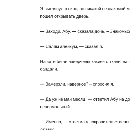
Я выглянул в окно, но никакой незнакомой м
пошел открывать дверь.
— Заходи, Абу, — сказала дочь. – Знакомься
— Салям алейкум, — сказал я.
На зяте были наверчены какие-то ткани, на 
сандали.
— Замерзли, наверное? – спросил я.
— Да уж не май месяц, — ответил Абу на д
ненормальный…
— Именно, — ответил я покровительственны
Аравия.