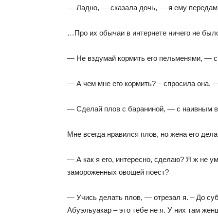
— Ладно, — сказала дочь, — я ему переда
…Про их обычаи в интернете ничего не было
— Не вздумай кормить его пельменями, — ска
— А чем мне его кормить? – спросила она.
— Сделай плов с бараниной, — с наивным 
Мне всегда нравился плов, но жена его дела
— А как я его, интересно, сделаю? Я ж не у
замороженных овощей поест?
— Учись делать плов, — отрезал я. – До су
Абуэльуакар – это тебе не я. У них там жен