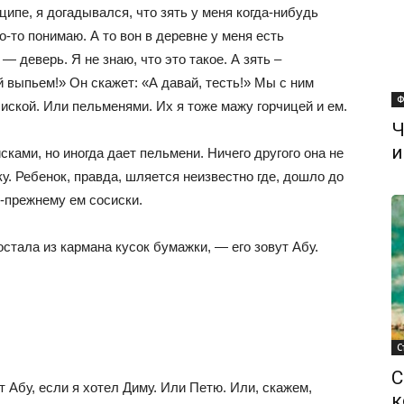
ципе, я догадывался, что зять у меня когда-нибудь
то-то понимаю. А то вон в деревне у меня есть
 — деверь. Я не знаю, что это такое. А зять –
й выпьем!» Он скажет: «А давай, тесть!» Мы с ним
Ф
сиской. Или пельменями. Их я тоже мажу горчицей и ем.
Ч
и
сками, но иногда дает пельмени. Ничего другого она не
ку. Ребенок, правда, шляется неизвестно где, дошло до
по-прежнему ем сосиски.
стала из кармана кусок бумажки, — его зовут Абу.
С
С
т Абу, если я хотел Диму. Или Петю. Или, скажем,
к