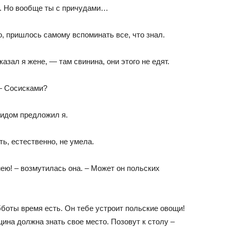
м. Но вообще ты с причудами…
, пришлось самому вспоминать все, что знал.
зал я жене, — там свинина, они этого не едят.
 — Сосисками?
видом предложил я.
ть, естественно, не умела.
мею! – возмутилась она. – Может он польских
бботы время есть. Он тебе устроит польские овощи!
щина должна знать свое место. Позовут к столу –