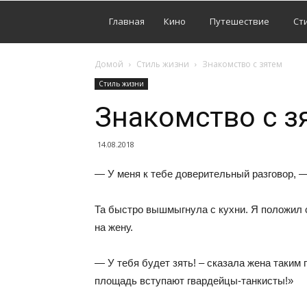
Главная
Кино
Путешествие
Ст
Домой
Стиль жизни
Знакомство с зятем
Стиль жизни
Знакомство с з
14.08.2018
— У меня к тебе доверительный разговор, —
Та быстро вышмыгнула с кухни. Я положил с
на жену.
— У тебя будет зять! – сказала жена таким 
площадь вступают гвардейцы-танкисты!»