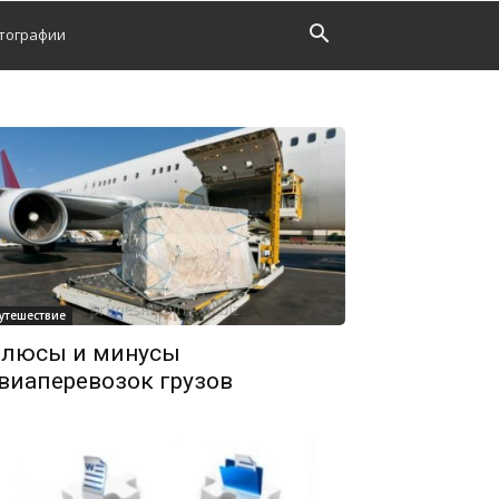
тографии
утешествие
люсы и минусы
виаперевозок грузов