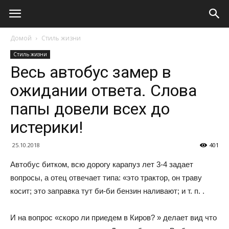
Домой
Стиль жизни
Стиль жизни
Весь автобус замер в
ожидании ответа. Слова
папы довели всех до
истерики!
25.10.2018
401
Автобус битком, всю дорогу карапуз лет 3-4 задает
вопросы, а отец отвечает типа: «это трактор, он траву
косит; это заправка тут би-би бензин наливают; и т. п. .
И на вопрос «скоро ли приедем в Киров? » делает вид что