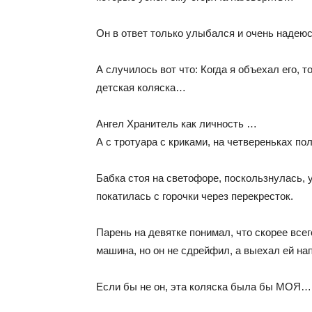
Он в ответ только улыбался и очень надеюс
А случилось вот что: Когда я объехал его, т
детская коляска…
Ангел Хранитель как личность …
А с тротуара с криками, на четвереньках по
Бабка стоя на светофоре, поскользнулась, у
покатилась с горочки через перекресток.
Парень на девятке понимал, что скорее все
машина, но он не сдрейфил, а выехал ей на
Если бы не он, эта коляска была бы МОЯ…