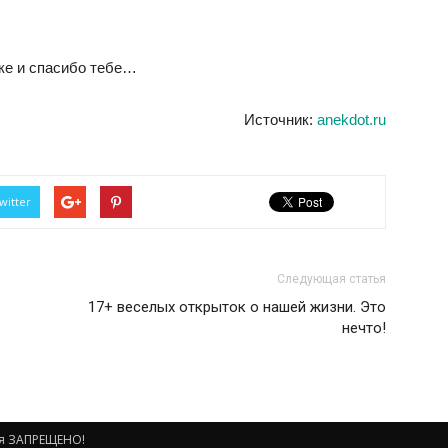
тке и спасибо тебе…
Источник:
anekdot.ru
witter
Следующая статья
е
17+ веселых открыток о нашей жизни. Это
нечто!
ия ЗАПРЕЩЕНО!