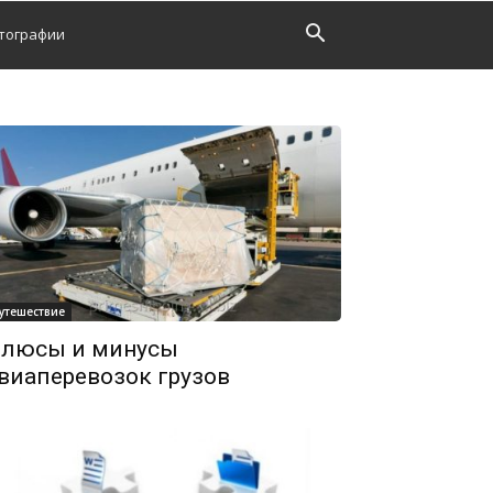
тографии
утешествие
люсы и минусы
виаперевозок грузов