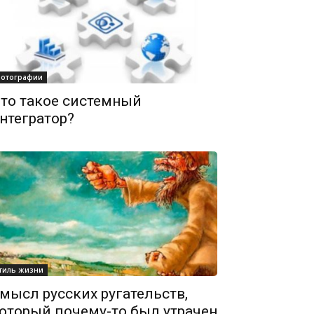
отографии
то такое системный
нтегратор?
тиль жизни
мысл русских ругательств,
оторый почему-то был утрачен