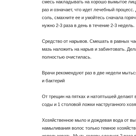
смесь накладывать на хорошо вымытое лицо
раз и означает, что идет лечебный процесс.
соль, смахните ее и умойтесь сначала горя
нужно 2-3 раза в день в течение 2-3 недель.
Средство от нарывов. Смешать в равных час
мазь наложить на нарыв и забинтовать. Дела
полностью очистилась.
Врачи рекомендуют раз в две недели мытьс
и бактерий
От трещин на пятках и натоптышей делают в
соды и 1 столовой ложки наструганного хоз
Хозяйственное мыло и дождевая вода от вы
намыливания волос только темное хозяйств
использовать. Мыть голову следует 2 раза 