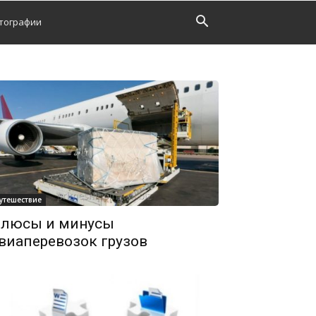
тографии
утешествие
люсы и минусы
виаперевозок грузов