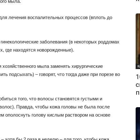
ого мыла.
для лечения воспалительных процессов (вплоть до
гинекологические заболевания (в некоторых роддомах
х, где находятся новорожденные).
и хозяйственного мыла заменять хирургические
К
ить подсыхать) – говорят, что тогда даже при порезе во
1
с
п
биться того, что волосы становятся густыми и
 волос). Правда, чтобы кожа головы не была после
ем ополоснуть голову кислым раствором на основе
 хотя бы 2 раза в неделю – для того, чтобы кожа