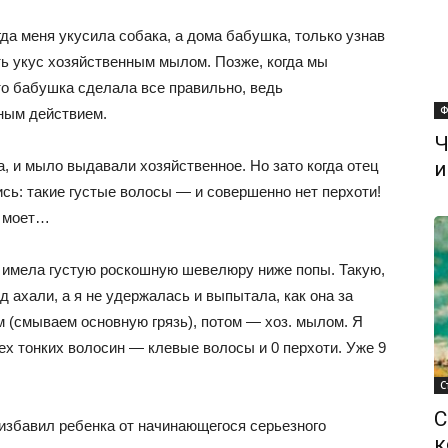
гда меня укусила собака, а дома бабушка, только узнав
ть укус хозяйственным мылом. Позже, когда мы
то бабушка сделала все правильно, ведь
Ф
ным действием.
Ч
а, и мыло выдавали хозяйственное. Но зато когда отец
и
сь: такие густые волосы — и совершенно нет перхоти!
у моет…
 имела густую роскошную шевелюру ниже попы. Такую,
д ахали, а я не удержалась и выпытала, как она за
(смываем основную грязь), потом — хоз. мылом. Я
ех тонких волосин — клевые волосы и 0 перхоти. Уже 9
С
С
, избавил ребенка от начинающегося серьезного
к