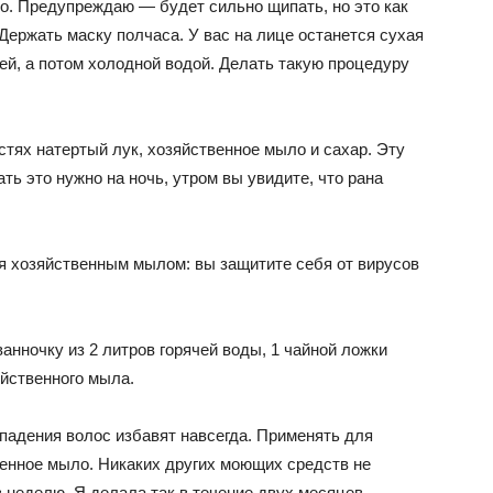
. Предупреждаю — будет сильно щипать, но это как
 Держать маску полчаса. У вас на лице останется сухая
чей, а потом холодной водой. Делать такую процедуру
тях натертый лук, хозяйственное мыло и сахар. Эту
ть это нужно на ночь, утром вы увидите, что рана
я хозяйственным мылом: вы защитите себя от вирусов
анночку из 2 литров горячей воды, 1 чайной ложки
яйственного мыла.
падения волос избавят навсегда. Применять для
енное мыло. Никаких других моющих средств не
в неделю. Я делала так в течение двух месяцев.