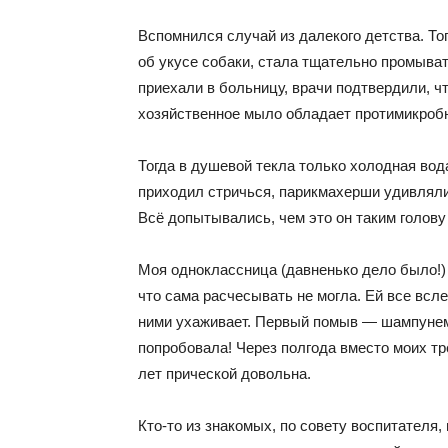
Вспомнился случай из далекого детства. То
об укусе собаки, стала тщательно промыва
приехали в больницу, врачи подтвердили, ч
хозяйственное мыло обладает протимикроб
Тогда в душевой текла только холодная вод
приходил стричься, парикмахерши удивляли
Всё допытывались, чем это он таким голов
Моя одноклассница (давненько дело было!)
что сама расчесывать не могла. Ей все всле
ними ухаживает. Первый помыв — шампунем 
попробовала! Через полгода вместо моих тр
лет прической довольна.
Кто-то из знакомых, по совету воспитателя