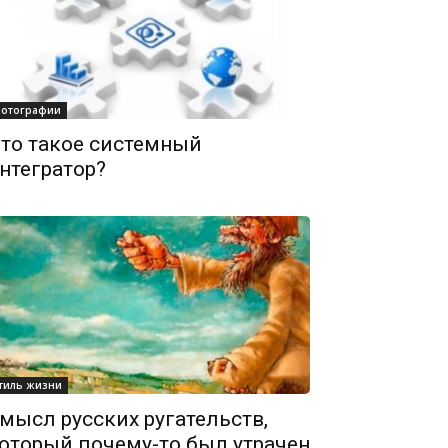
отографии
то такое системный
нтегратор?
тиль жизни
мысл русских ругательств,
оторый почему-то был утрачен