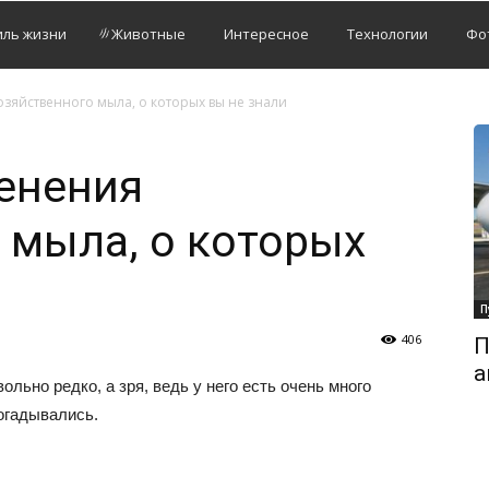
иль жизни
Животные
Интересное
Технологии
Фо
зяйственного мыла, о которых вы не знали
енения
 мыла, о которых
П
406
П
а
льно редко, а зря, ведь у него есть очень много
огадывались.