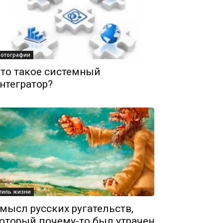
отографии
то такое системный
нтегратор?
тиль жизни
мысл русских ругательств,
оторый почему-то был утрачен