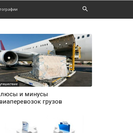
тографии
утешествие
люсы и минусы
виаперевозок грузов