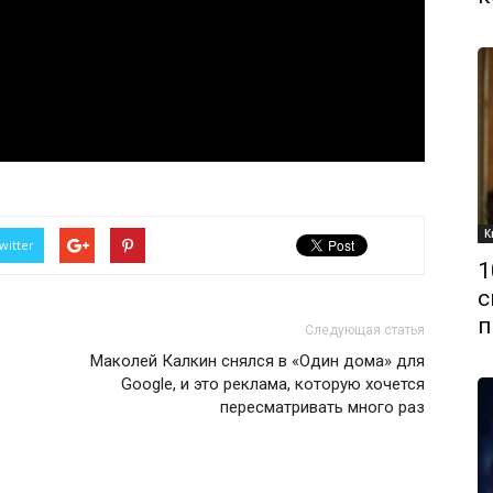
К
witter
1
с
п
Следующая статья
Маколей Калкин снялся в «Один дома» для
Google, и это реклама, которую хочется
пересматривать много раз