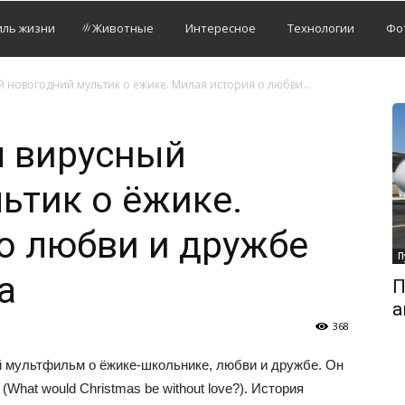
иль жизни
Животные
Интересное
Технологии
Фо
й новогодний мультик о ёжике. Милая история о любви...
я вирусный
ьтик о ёжике.
о любви и дружбе
П
а
П
а
368
й мультфильм о ёжике-школьнике, любви и дружбе. Он
What would Christmas be without love?). История