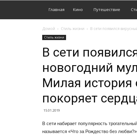
Главная
Кино
Путешествие
Ст
Домой
Стиль жизни
В сети появился вирусны
Стиль жизни
В сети появилс
новогодний мул
Милая история 
покоряет сердц
15.01.2019
В сети набирает популярность трогательны
называется «Что за Рождество без любви?» (