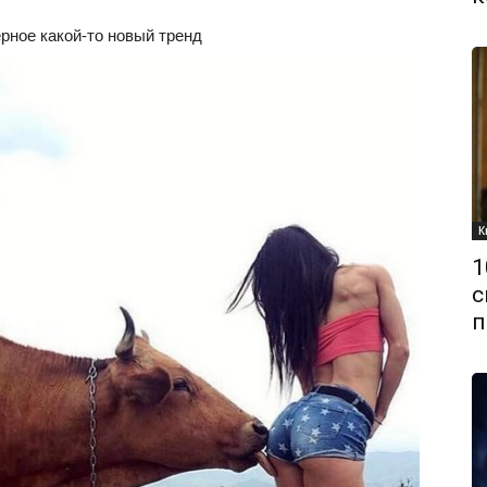
ное какой-то новый тренд
К
1
с
п