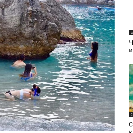
Ф
Ч
и
С
С
к