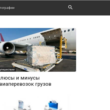
тографии
утешествие
люсы и минусы
виаперевозок грузов