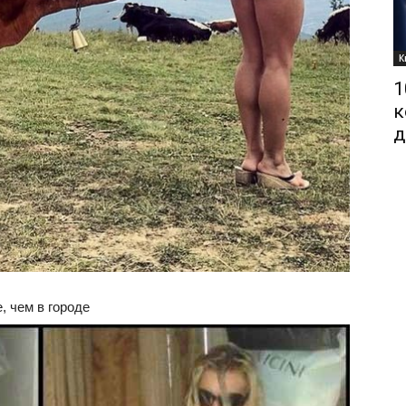
К
1
к
д
, чем в городе