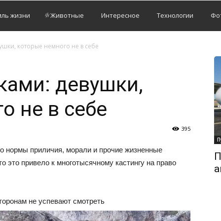
иль жизни
Животные
Интересное
Технологии
Фо
вушки, которые немного не в себе
йками: девушки,
о не в себе
395
П
о нормы приличия, морали и прочие жизненные
П
то это привело к многотысячному кастингу на право
а
сторонам не успевают смотреть