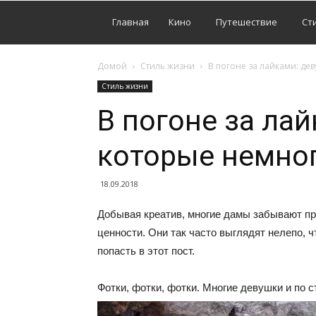
Главная
Кино
Путешествие
Ст
Домой
Стиль жизни
В погоне за лайками: де
Стиль жизни
В погоне за ла
которые немног
18.09.2018
Добывая креатив, многие дамы забывают пр
ценности. Они так часто выглядят нелепо, ч
попасть в этот пост.
Фотки, фотки, фотки. Многие девушки и по 