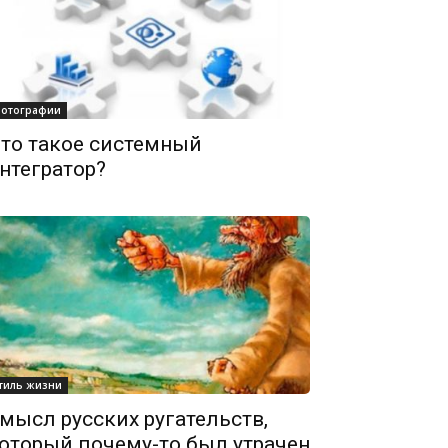
отографии
то такое системный
нтегратор?
тиль жизни
мысл русских ругательств,
оторый почему-то был утрачен