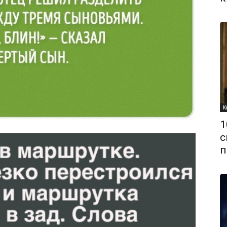
К
1
с
п