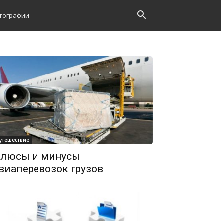
тографии
утешествие
люсы и минусы
виаперевозок грузов