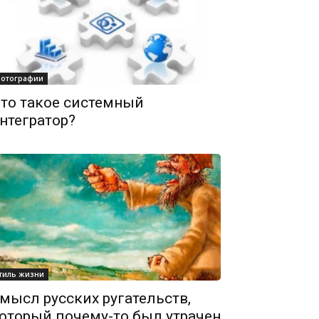
отографии
то такое системный
нтегратор?
тиль жизни
мысл русских ругательств,
оторый почему-то был утрачен