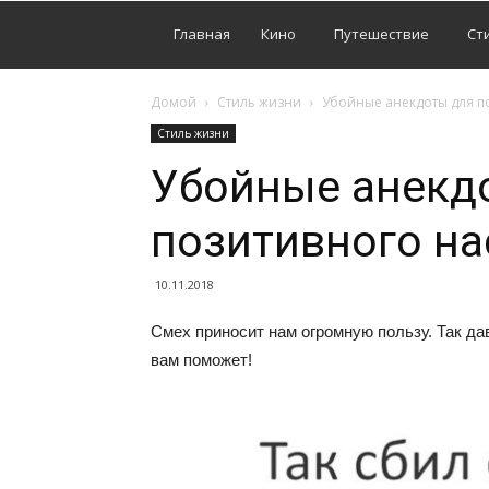
Главная
Кино
Путешествие
Ст
Домой
Стиль жизни
Убойные анекдоты для п
Стиль жизни
Убойные анекд
позитивного на
10.11.2018
Смех приносит нам огромную пользу. Так д
вам поможет!