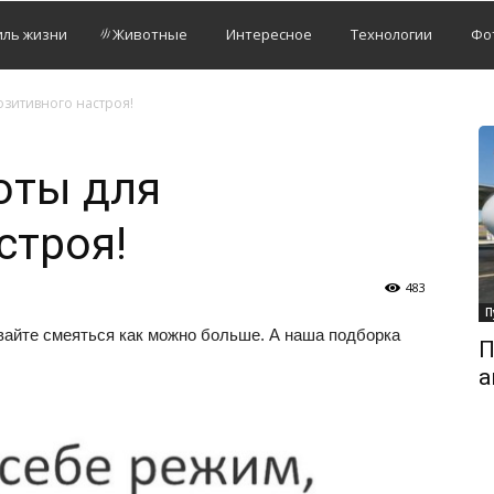
иль жизни
Животные
Интересное
Технологии
Фо
озитивного настроя!
оты для
строя!
483
П
авайте смеяться как можно больше. А наша подборка
П
а