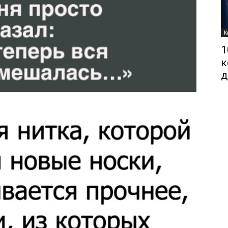
К
1
к
д