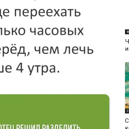
Ф
Ч
и
С
С
к