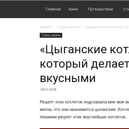
Главная
Кино
Путешествие
Ст
Домой
Стиль жизни
«Цыганские котлеты» с с
Стиль жизни
«Цыганские кот
который делает
вкусными
04.01.2018
Рецепт этих котлеток подсказала мне моя ма
могла, что они называются цыганские. Котл
покажем рецепт этих вкуснейших котлеток.