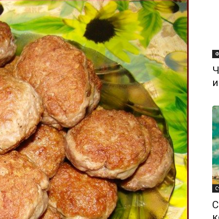
Ф
Ч
и
С
С
к