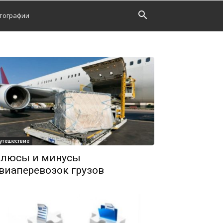
тографии
утешествие
люсы и минусы
виаперевозок грузов