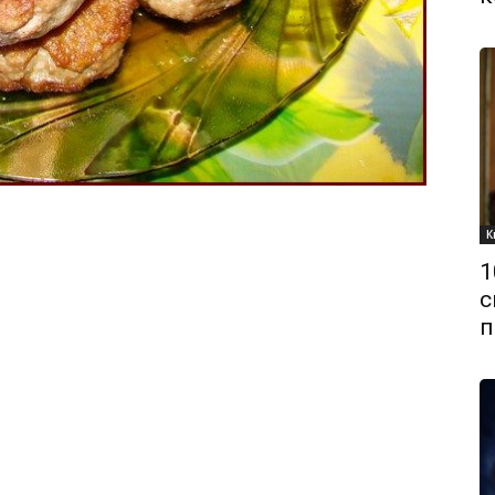
К
1
с
п