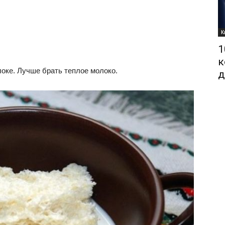
К
1
к
оке. Лучше брать теплое молоко.
д