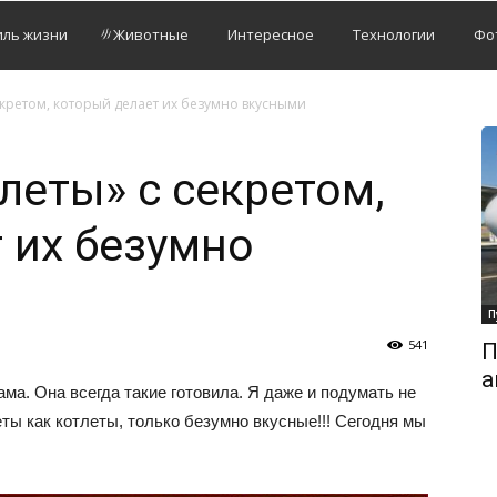
иль жизни
Животные
Интересное
Технологии
Фо
екретом, который делает их безумно вкусными
леты» с секретом,
 их безумно
П
541
П
а
ма. Она всегда такие готовила. Я даже и подумать не
еты как котлеты, только безумно вкусные!!! Сегодня мы