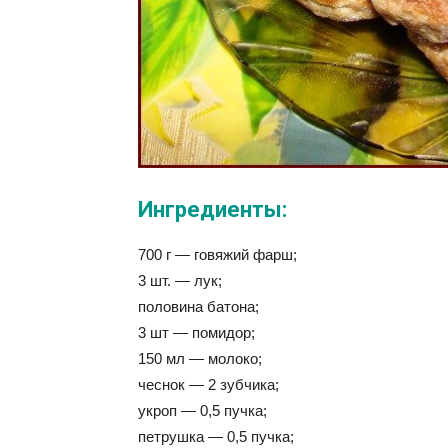
Ингредиенты:
700 г — говяжий фарш;
3 шт. — лук;
половина батона;
3 шт — помидор;
150 мл — молоко;
чеснок — 2 зубчика;
укроп — 0,5 пучка;
петрушка — 0,5 пучка;