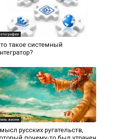
отографии
то такое системный
нтегратор?
тиль жизни
мысл русских ругательств,
оторый почему-то был утрачен