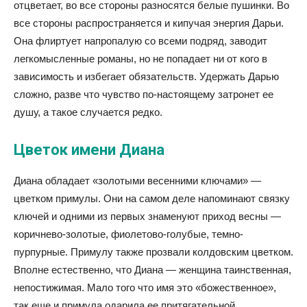
отцветает, во все стороны разносятся белые пушинки. Во
все стороны распространяется и кипучая энергия Дарьи.
Она флиртует напропалую со всеми подряд, заводит
легкомысленные романы, но не попадает ни от кого в
зависимость и избегает обязательств. Удержать Дарью
сложно, разве что чувство по-настоящему затронет ее
душу, а такое случается редко.
Цветок имени Диана
Диана обладает «золотыми весенними ключами» —
цветком примулы. Они на самом деле напоминают связку
ключей и одними из первых знаменуют приход весны —
коричнево-золотые, фиолетово-голубые, темно-
пурпурные. Примулу также прозвали колдовским цветком.
Вполне естественно, что Диана — женщина таинственная,
непостижимая. Мало того что имя это «божественное»,
так еще и примула одарила ее притягательной