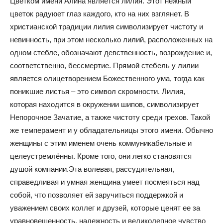
Цветком имени Алина является лилия. Этот нежный
цветок радуюет глаз каждого, кто на них взглянет. В
христианской традиции лилия символизирует чистоту и
невинность, при этом несколько лилий, расположенных на
одном стебле, обозначают девственность, возрождение и,
соответственно, бессмертие. Прямой стебель у лилии
является олицетворением Божественного ума, тогда как
поникшие листья – это символ скромности. Лилия,
которая находится в окружении шипов, символизирует
Непорочное Зачатие, а также чистоту среди грехов. Такой
же темперамент и у обладательницы этого имени. Обычно
женщины с этим именем очень коммуникабельные и
целеустремлённы. Кроме того, они легко становятся
душой компании.Эта волевая, рассудительная,
справедливая и умная женщина умеет посмеяться над
собой, что позволяет ей заручиться поддержкой и
уважением своих коллег и друзей, которые ценят ее за
уравновешенность, надежность и великолепное чувство