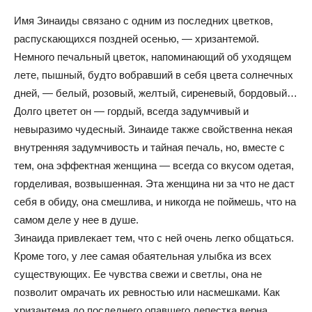
Имя Зинаиды связано с одним из последних цветков,
распускающихся поздней осенью, — хризантемой.
Немного печальный цветок, напоминающий об уходящем
лете, пышный, будто вобравший в себя цвета солнечных
дней, — белый, розовый, желтый, сиреневый, бордовый…
Долго цветет он — гордый, всегда задумчивый и
невыразимо чудесный. Зинаиде также свойственна некая
внутренняя задумчивость и тайная печаль, но, вместе с
тем, она эффектная женщина — всегда со вкусом одетая,
горделивая, возвышенная. Эта женщина ни за что не даст
себя в обиду, она смешлива, и никогда не поймешь, что на
самом деле у нее в душе.
Зинаида привлекает тем, что с ней очень легко общаться.
Кроме того, у лее самая обаятельная улыбка из всех
существующих. Ее чувства свежи и светлы, она не
позволит омрачать их ревностью или насмешками. Как
хризантема до последнего опавшего лепестка верна