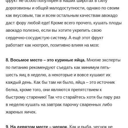
фрукт не особо популярен в наших широтах в силу
дороговизны и общей малодоступности, однако по своим
как вкусовым, так и всем остальным качествам авокадо
даст фору любой еде! Кроме всего прочего, кушать плоды
авокадо полезно, если вы хотите укрепить свою
сердечно-сосудистую систему. А ещё этот фрукт
работает как ноотроп, позитивно влияя на мозг.
8. Восьмое место – это куриные яйца.
Многие эксперты
по питанию рекомендуют съедать как минимум пять-
шесть яиц в неделю, а некоторые и вовсе кушают их
каждый день. Как бы там ни было, яйца – это источник
белка, кроме того, они являются препятствием к
быстрому старению! Так что старайтесь хотя бы пару раз
в неделю кушать на завтрак парочку сваренных либо
жареных яичек.
9. На девятом месте – чеснок.
Как и рыба, чеснок не