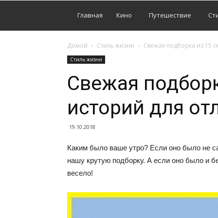
Главная
Кино
Путешествие
Ст
Домой
Стиль жизни
Свежая подборка из 15 
Стиль жизни
Свежая подбор
историй для от
19.10.2018
Каким было ваше утро? Если оно было не с
нашу крутую подборку. А если оно было и бе
весело!