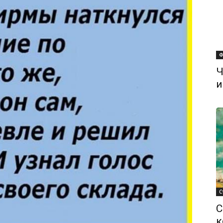
Ф
Ч
и
С
С
к