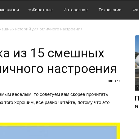
иль жизни
Животные
Интересное
Технологии
Фо
смешных историй для отличного настроения
ка из 15 смешных
личного настроения
379
П
амым веселым, то советуем вам скорее прочитать
П
з того хорошим, все равно читайте, потому что это
а