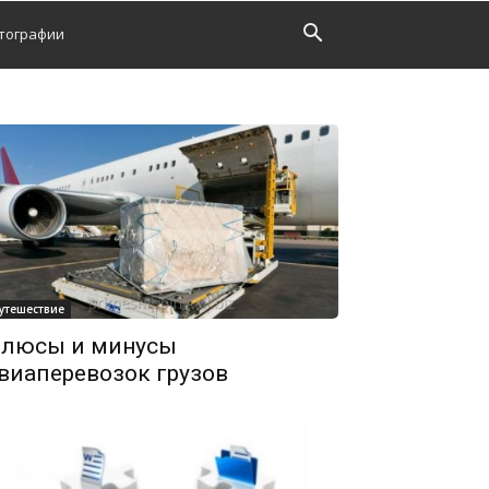
тографии
утешествие
люсы и минусы
виаперевозок грузов