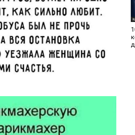
К
1
к
д