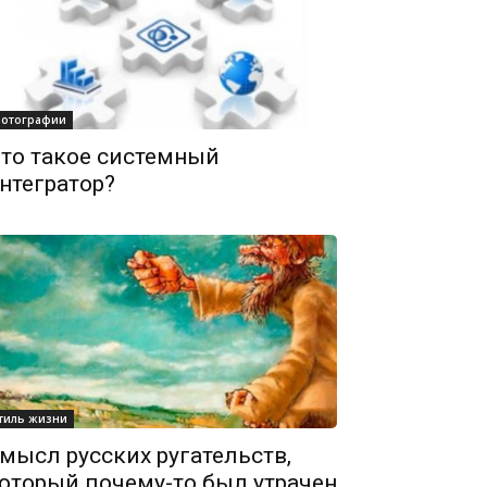
отографии
то такое системный
нтегратор?
тиль жизни
мысл русских ругательств,
оторый почему-то был утрачен