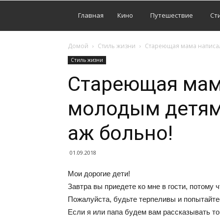
Главная
Кино
Путешествие
Ст
Домой
Стиль жизни
Стареющая мама написал
Стиль жизни
Стареющая мам
молодым детям.
аж больно!
01.09.2018
Мои дорогие дети!
Завтра вы приедете ко мне в гости, потому 
Пожалуйста, будьте терпеливы и попытайтес
Если я или папа будем вам рассказывать то