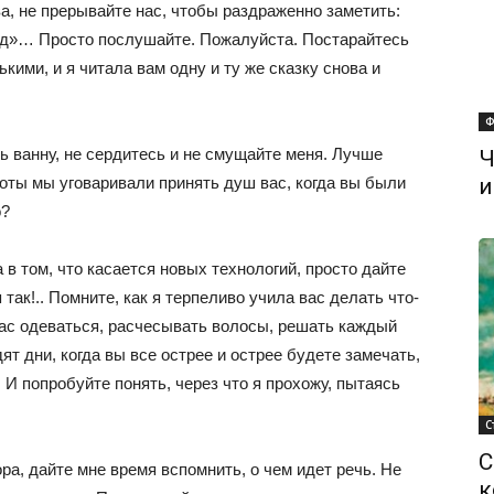
ва, не прерывайте нас, чтобы раздраженно заметить:
ад»… Просто послушайте. Пожалуйста. Постарайтесь
кими, и я читала вам одну и ту же сказку снова и
Ф
ть ванну, не сердитесь и не смущайте меня. Лучше
Ч
оты мы уговаривали принять душ вас, когда вы были
и
о?
 в том, что касается новых технологий, просто дайте
так!.. Помните, как я терпеливо учила вас делать что-
ас одеваться, расчесывать волосы, решать каждый
 дни, когда вы все острее и острее будете замечать,
 И попробуйте понять, через что я прохожу, пытаясь
С
С
ра, дайте мне время вспомнить, о чем идет речь. Не
к