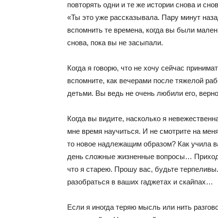
повторять одни и те же истории снова и сно
«Ты это уже рассказывала. Пару минут наз
вспомнить те времена, когда вы были малень
снова, пока вы не засыпали.
Когда я говорю, что не хочу сейчас принима
вспомните, как вечерами после тяжелой раб
детьми. Вы ведь не очень любили его, верн
Когда вы видите, насколько я невежественна
мне время научиться. И не смотрите на меня 
то новое надлежащим образом? Как учила в
день сложные жизненные вопросы… Приходят
что я старею. Прошу вас, будьте терпеливы.
разобраться в ваших гаджетах и скайпах…
Если я иногда теряю мысль или нить разгово