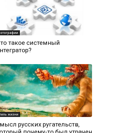
отографии
то такое системный
нтегратор?
тиль жизни
мысл русских ругательств,
оторый почему-то был утрачен