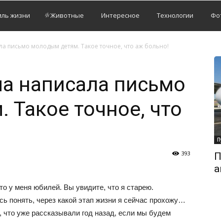
иль жизни
Животные
Интересное
Технологии
Фо
а письмо молодым детям. Такое точное, что аж больно!
а написала письмо
 Такое точное, что
П
393
П
а
что у меня юбилей. Вы увидите, что я старею.
ь понять, через какой этап жизни я сейчас прохожу…
, что уже рассказывали год назад, если мы будем