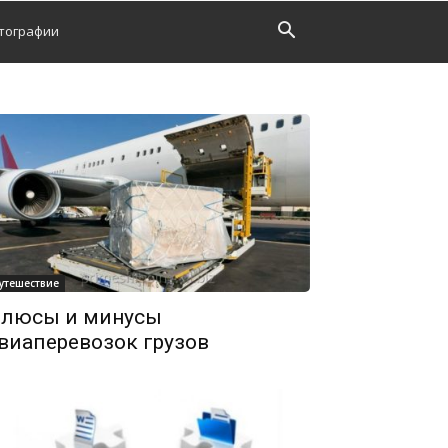
тографии
утешествие
люсы и минусы
виаперевозок грузов