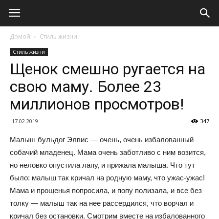
Домой
Стиль жизни
Стиль жизни
Щенок смешно ругается на
свою маму. Более 23
миллионов просмотров!
17.02.2019
347
Малыш бульдог Элвис — очень, очень избалованный
собачий младенец. Мама очень заботливо с ним возится,
но неловко опустила лапу, и прижала малыша. Что тут
было: малыш так кричал на родную маму, что ужас-ужас!
Мама и прощенья попросила, и попу полизала, и все без
толку — малыш так на нее рассердился, что ворчал и
кричал без остановки. Смотрим вместе на избалованного