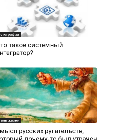
отографии
то такое системный
нтегратор?
тиль жизни
мысл русских ругательств,
оторый почему-то был утрачен