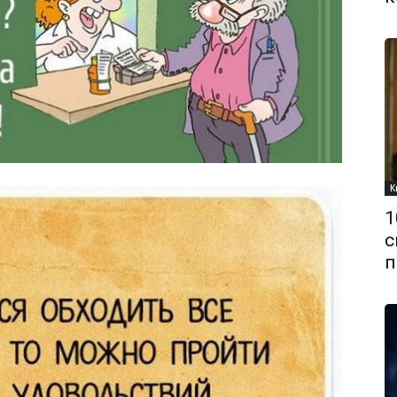
К
1
с
п