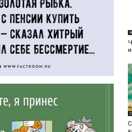
Ф
Ч
и
С
С
к