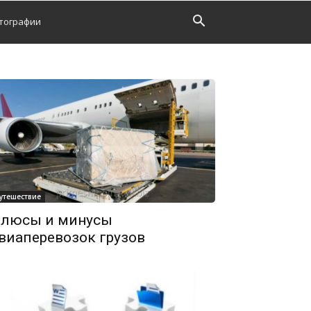
тографии
утешествие
люсы и минусы
виаперевозок грузов