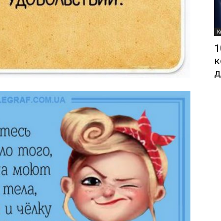
К
1
к
д