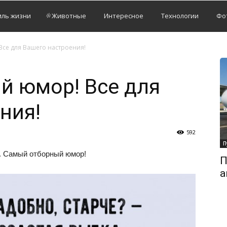
иль жизни
Животные
Интересное
Технологии
Фо
се для Вашего настроения!
й юмор! Все для
ния!
592
П
а. Самый отборный юмор!
П
а