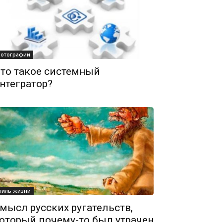
отографии
то такое системный
нтегратор?
тиль жизни
мысл русских ругательств,
оторый почему-то был утрачен