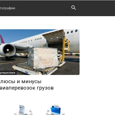
тографии
утешествие
люсы и минусы
виаперевозок грузов