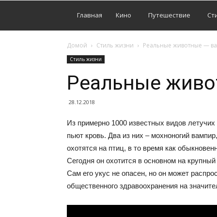
Главная
Кино
Путешествие
Ст
Домой
Стиль жизни
Реальные животные — в
Стиль жизни
Реальные живо
28.12.2018
Из примерно 1000 известных видов летучих
пьют кровь. Два из них ‒ мохноногий вампи
охотятся на птиц, в то время как обыкнове
Сегодня он охотится в основном на крупный
Сам его укус не опасен, но он может распро
общественного здравоохранения на значител