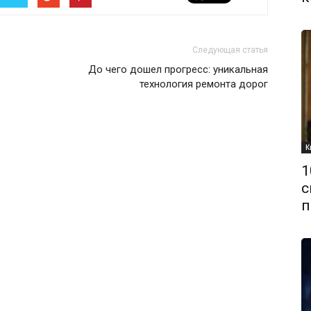
Следующая статья
До чего дошел прогресс: уникальная
технология ремонта дорог
К
1
с
п