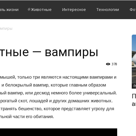
иль жизни
Животные
Интересное
Технологии
Фо
ампиры
тные — вампиры
378
 мышей, только три являются настоящими вампирами и
р, и белокрылый вампир, которые главным образом
П
нный вампир, или десмод немного более универсальный.
П
 рогатый скот, лошадей и других домашних животных.
а
странять бешенство, которое представляет угрозу для
ьной части его обитания.