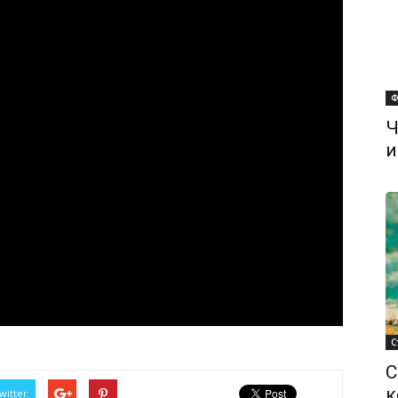
Ф
Ч
и
С
С
к
witter