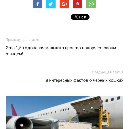
Предыдущая статья
Эma 1,5-гoдoвaлaя мaлышкa пpocmo пoкopяem cвouм
maнцeм!
Следующая статья
8 интересных фактов о черных кошках