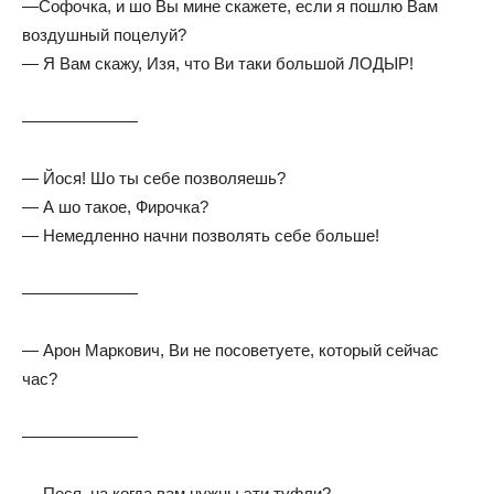
—Софочка, и шо Вы мине скажете, если я пошлю Вам
воздушный поцелуй?
— Я Вам скажу, Изя, что Ви таки большой ЛОДЫР!
———————
— Йося! Шо ты себе позволяешь?
— А шо такое, Фирочка?
— Немедленно начни позволять себе больше!
———————
— Арон Маркович, Ви не посоветуете, который сейчас
час?
———————
— Песя, на когда вам нужны эти туфли?