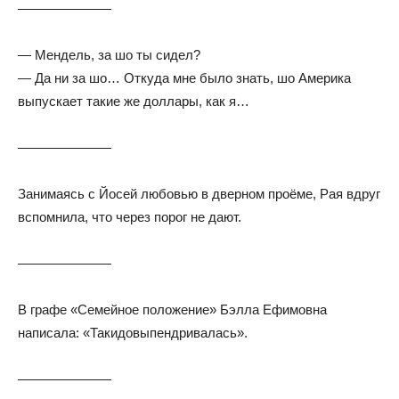
———————
— Мендель, за шо ты сидел?
— Да ни за шо… Откуда мне было знать, шо Америка
выпускает такие же доллары, как я…
———————
Занимаясь с Йосей любовью в дверном проёме, Рая вдруг
вспомнила, что через порог не дают.
———————
В графе «Семейное положение» Бэлла Ефимовна
написала: «Такидовыпендривалась».
———————