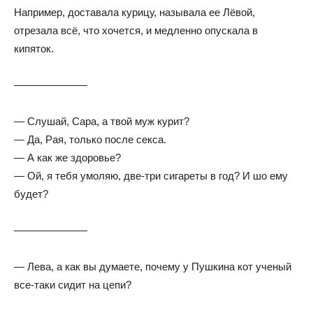
Например, доставала курицу, называла ее Лёвой,
отрезала всё, что хочется, и медленно опускала в
кипяток.
———————
— Слушай, Сара, а твой муж курит?
— Да, Рая, только после ceкcа.
— А как же здоровье?
— Ой, я тебя умоляю, две-три сигареты в год? И шо ему
будет?
———————
— Лева, а как вы думаете, почему у Пушкина кот ученый
все-таки сидит на цепи?