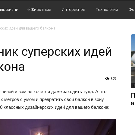
иль жизни
Животные
Интересное
Технологии
Фо
ских идей для вашего балкона
ик суперских идей
кона
379
П
чиной и вам не хочется даже заходить туда. А что,
П
х метров с умом и превратить свой балкон в зону
а
 классных дизайнерских идей для вашего балкона: