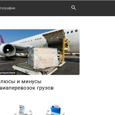
тографии
утешествие
люсы и минусы
виаперевозок грузов