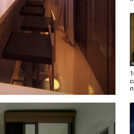
К
1
с
п