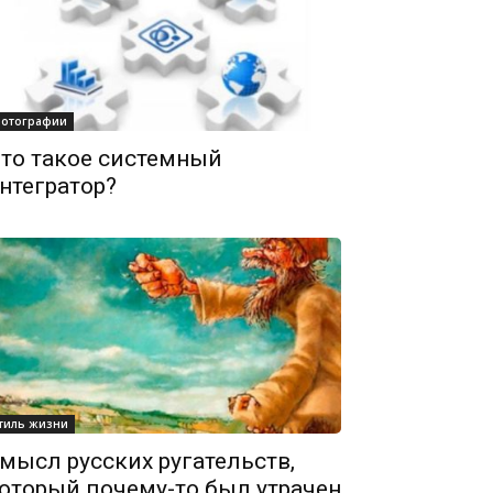
отографии
то такое системный
нтегратор?
тиль жизни
мысл русских ругательств,
оторый почему-то был утрачен