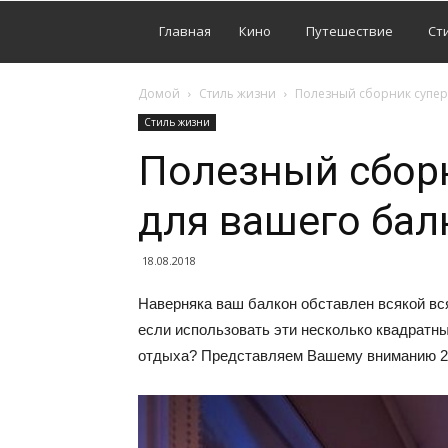
Главная
Кино
Путешествие
Ст
Домой
Стиль жизни
Полезный сборник супер
Стиль жизни
Полезный сборн
для вашего бал
18.08.2018
Наверняка ваш балкон обставлен всякой вся
если использовать эти несколько квадратны
отдыха? Представляем Вашему вниманию 20