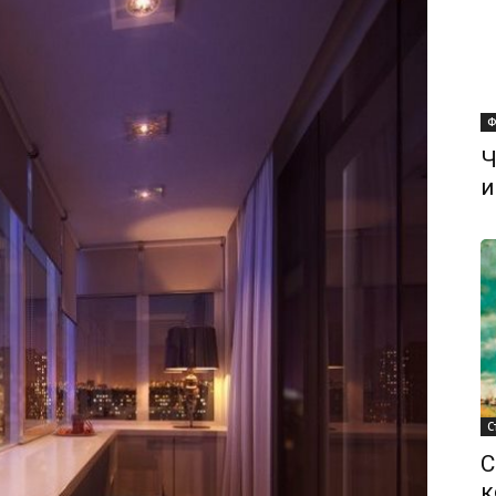
Ф
Ч
и
С
С
к