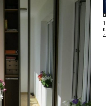
К
1
к
д