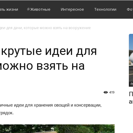
иль жизни
Животные
Интересное
Технологии
Фо
еи для дачи, которые можно взять на вооружение
крутые идеи для
можно взять на
П
419
П
а
личные идеи для хранения овощей и консервации,
грядок.