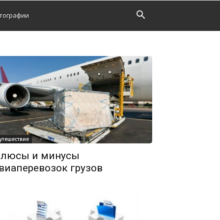
тографии
утешествие
люсы и минусы
виаперевозок грузов