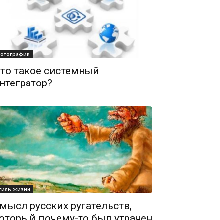
отографии
то такое системный
нтегратор?
тиль жизни
мысл русских ругательств,
оторый почему-то был утрачен