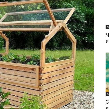
Ф
Ч
и
С
С
к