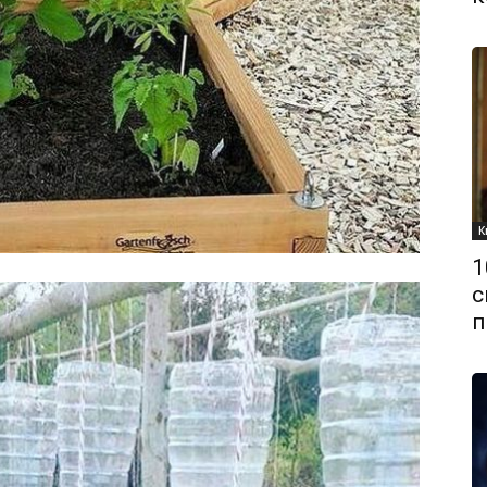
К
1
с
п