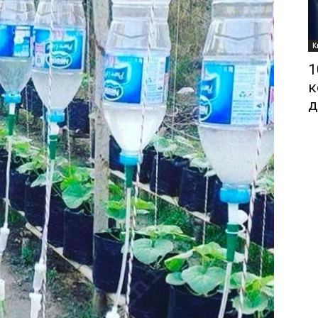
К
1
к
д