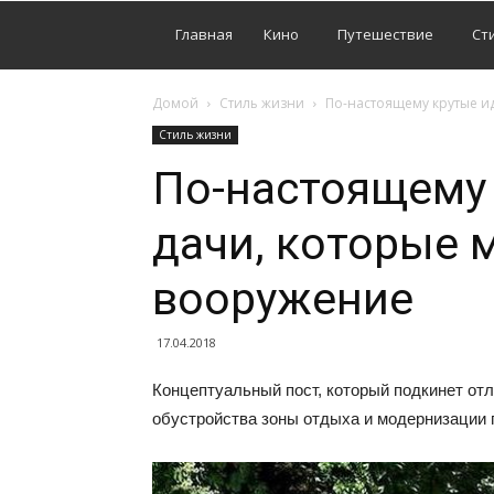
Главная
Кино
Путешествие
Ст
Домой
Стиль жизни
По-настоящему крутые ид
Стиль жизни
По-настоящему 
дачи, которые 
вооружение
17.04.2018
Концептуальный пост, который подкинет от
обустройства зоны отдыха и модернизации 