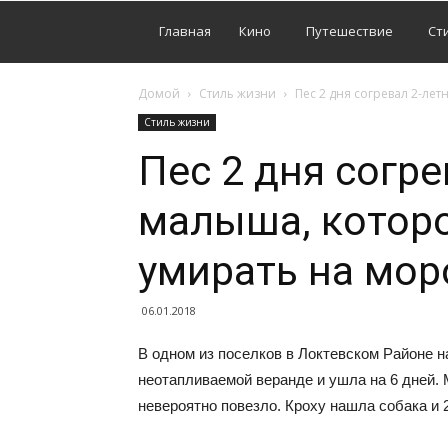
Главная
Кино
Путешествие
Ст
Домой
Стиль жизни
Пес 2 дня согревал 2-ле
Стиль жизни
Пес 2 дня согре
малыша, которо
умирать на мор
06.01.2018
В одном из поселков в Локтевском Районе н
неотапливаемой веранде и ушла на 6 дней. 
невероятно повезло. Кроху нашла собака и 