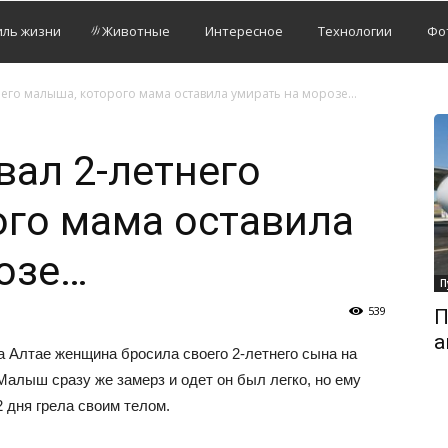
иль жизни
Животные
Интересное
Технологии
Фо
тнего малыша, которого мама оставила умирать на морозе…
вал 2-летнего
го мама оставила
озе…
П
539
П
а
а Алтае женщина бросила своего 2-летнего сына на
Малыш сразу же замерз и одет он был легко, но ему
2 дня грела своим телом.