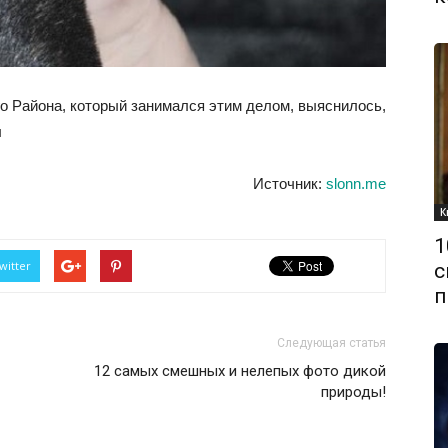
о Района, который занимался этим делом, выяснилось,
л
Источник:
slonn.me
К
1
witter
с
п
Следующая статья
12 самых смешных и нелепых фото дикой
природы!