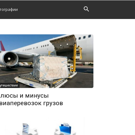
тографии
утешествие
люсы и минусы
виаперевозок грузов