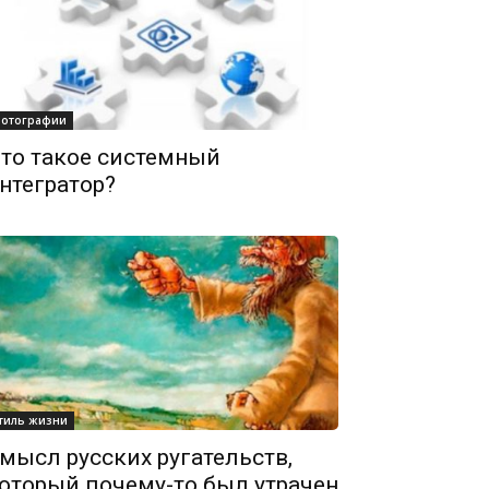
отографии
то такое системный
нтегратор?
тиль жизни
мысл русских ругательств,
оторый почему-то был утрачен