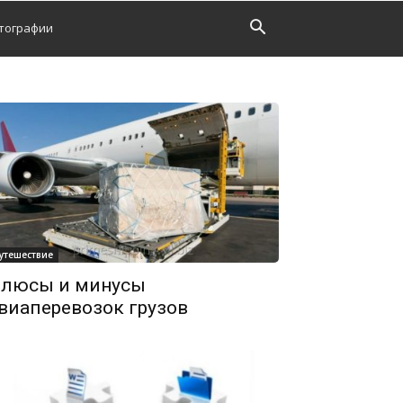
тографии
утешествие
люсы и минусы
виаперевозок грузов