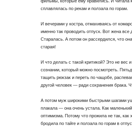
фильмы, которые ему нравились. И читала к
сплавлялась по рекам и ползала по горам.
И вечерами у костра, отмахиваясь от комар
именно так проводить отпуск. Вот жена все 
Старалась. А потом он рассердился, что он
старая!
И что делать с такой критикой? Это не вес 
сознании, который можно посмотреть. Пятьд
тащить рюкзак и переть по чащобе, распева
другой человек — ради сохранения брака. 
А потом муж широкими быстрыми шагами уша
плакала — она очень устала. Как маленький 
оптимизма. Потому что прожила не так, как 
бродила по тайге и ползала по горам в отпус