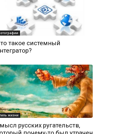
отографии
то такое системный
нтегратор?
тиль жизни
мысл русских ругательств,
оторый почему-то был утрачен