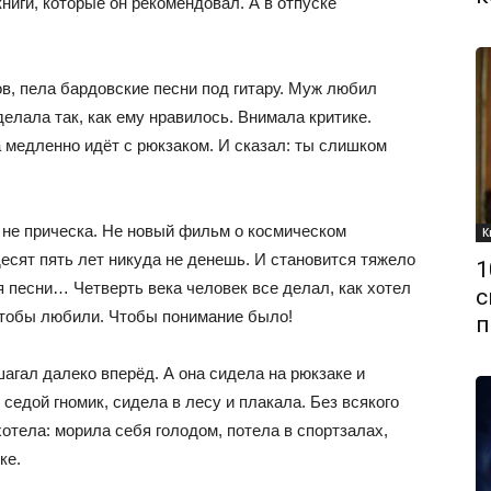
ниги, которые он рекомендовал. А в отпуске
ов, пела бардовские песни под гитару. Муж любил
делала так, как ему нравилось. Внимала критике.
а медленно идёт с рюкзаком. И сказал: ты слишком
и не прическа. Не новый фильм о космическом
К
есят пять лет никуда не денешь. И становится тяжело
1
я песни… Четверть века человек все делал, как хотел
с
Чтобы любили. Чтобы понимание было!
п
гал далеко вперёд. А она сидела на рюкзаке и
седой гномик, сидела в лесу и плакала. Без всякого
хотела: морила себя голодом, потела в спортзалах,
ке.