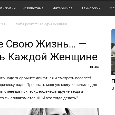
иль жизни
Животные
Интересное
Технологии
Фо
изнь… — Стоит Прочитать Каждой Женщине
е Свою Жизнь… —
ть Каждой Женщине
469
П
то надо энергичнее двигаться и смотреть веселее!
П
прическу надо. Прочитать модную книгу и фильмы для
а
ь, сменишь прическу, наденешь другие вещи и
то ты слишком старый. И что тогда делать?