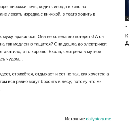
оре, пирожки печь, ходить иногда в кино на
не лежать изредка с книжкой, в театр ходить в
К
1
к
 мужу нравилось. Она не хотела его потерять! А он
д
она так медленно тащится? Она дошла до электрички;
т хватило, и то хорошо. Ехала, смотрела в мутное
лась чудом…
деет, стрижётся, отдыхает и ест не так, как хочется; а
отом все равно могут бросить в лесу; потому что мы
…
Источник:
dailystory.me