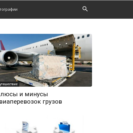
тографии
утешествие
люсы и минусы
виаперевозок грузов