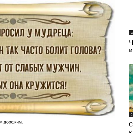
Ф
Ч
и
С
ем дорожим.
С
к