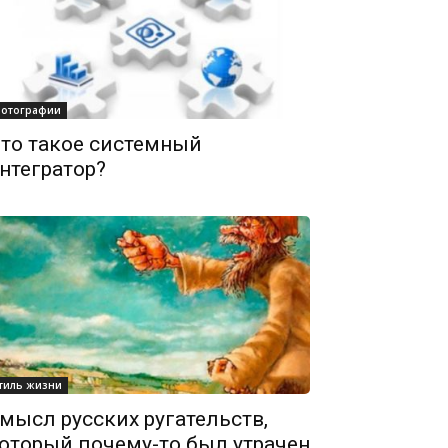
отографии
то такое системный
нтегратор?
тиль жизни
мысл русских ругательств,
оторый почему-то был утрачен