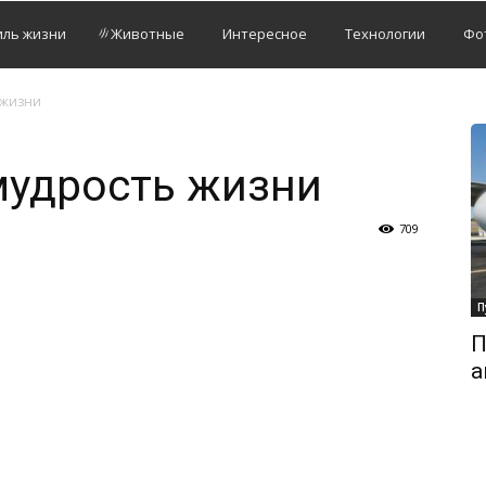
иль жизни
Животные
Интересное
Технологии
Фо
 жизни
мудрость жизни
709
П
П
а