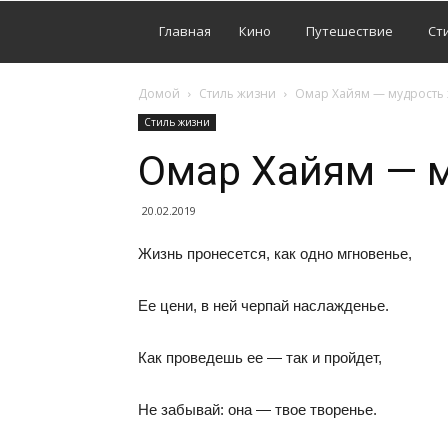
Главная
Кино
Путешествие
Ст
Домой
Стиль жизни
Омар Хайям — мудрость
Стиль жизни
Омар Хайям — 
20.02.2019
Жизнь пронесется, как одно мгновенье,
Ее цени, в ней черпай наслажденье.
Как проведешь ее — так и пройдет,
Не забывай: она — твое творенье.