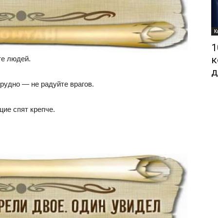
К
1
к
те людей.
д
 трудно — не радуйте врагов.
ие спят крепче.