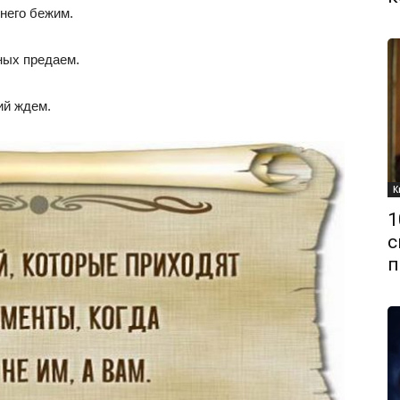
него бежим.
рных предаем.
ий ждем.
К
1
с
п