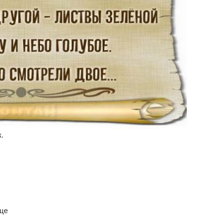
.
ице