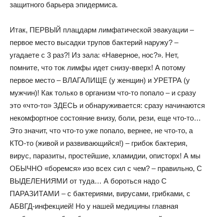
защитного барьера эпидермиса.
Итак, ПЕРВЫЙ плацдарм лимфатической эвакуации –
первое место высадки трупов бактерий наружу? –
угадаете с 3 раз?! Из зала: «Наверное, нос?». Нет,
помните, что ток лимфы идет снизу-вверх! А потому
первое место – ВЛАГАЛИЩЕ (у женщин) и УРЕТРА (у
мужчин)! Как только в организм что-то попало – и сразу
это «что-то» ЗДЕСЬ и обнаруживается: сразу начинаются
некомфортное состояние внизу, боли, рези, еще что-то…
Это значит, что что-то уже попало, вернее, не что-то, а
КТО-то (живой и развивающийся!) – грибок бактерия,
вирус, паразиты, простейшие, хламидии, описторх! А мы
ОБЫЧНО «боремся» изо всех сил с чем? – правильно, С
ВЫДЕЛЕНИЯМИ от туда… А бороться надо С
ПАРАЗИТАМИ – с бактериями, вирусами, грибками, с
АБВГД-инфекцией! Но у нашей медицины главная