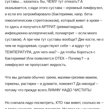
суставы… казалось бы, ЧЕМУ тут отекать? А
оказывается, сзади этого сустава – огромный лимфоузел,
и если его затромбировало (бактериями, напр. бета-
гемолитическим стрептококком), который живет в крови –
то здесь и получится АРТРИТ (ревматоидный,
инфекционно-аллергический, полиартрит – если много
суставов). А при чем тут суставы вообще? Две кости, ни о
чем не подозревая, существуют себе – и вдруг тут
ТЕМПЕРАТУРА, для чего она? – да чтобы бороться с
бактериями! Или появляется ОТЕК – Почему? – а
лимфоузел не пропускает жидкость.
Что мы делаем обычно: греем, мазями-грязями мажем,
гормоны, растирки – и думаете, поможет? Да никогда! –
потому что прежде всего ЛИМФУ НАДО ЧИСТИТЬ!
Но сначала надо посмотреть, КТО там живет, сколько их –
и тогда начинать прием лекарств. Но пока мы не узнаем,