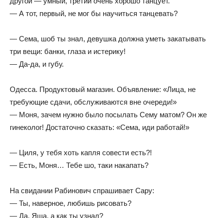
другой — умный, третий очень хорошо танцует.
— А тот, первый, не мог бы научиться танцевать?
— Сема, шоб ты знал, девушка должна уметь закатывать
три вещи: банки, глаза и истерику!
— Да-да, и губу.
Одесса. Продуктовый магазин. Объявление: «Лица, не
требующие сдачи, обслуживаются вне очереди!»
— Моня, зачем нужно было посылать Сему матом? Он же
гинеколог! Достаточно сказать: «Сема, иди работай!»
— Циля, у тебя хоть капля совести есть?!
— Есть, Моня… Тебе шо, таки накапать?
На свидании Рабинович спрашивает Сару:
— Ты, наверное, любишь рисовать?
— Да, Яша, а как ты узнал?