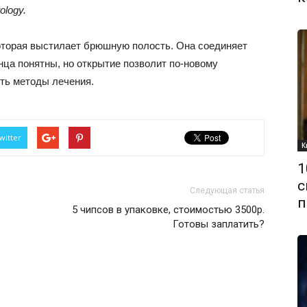
ology.
торая выстилает брюшную полость. Она соединяет
онца понятны, но открытие позволит по-новому
ить методы лечения.
witter
К
1
с
Следующая статья
п
5 чипсов в упаковке, стоимостью 3500р.
Готовы заплатить?