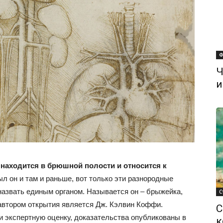
Ф
Ч
и
 находится в брюшной полости и относится к
л он и там и раньше, вот только эти разнородные
назвать единым органом. Называется он – брыжейка,
С
 автором открытия является Дж. Кэлвин Коффи.
С
 экспертную оценку, доказательства опубликованы в
к