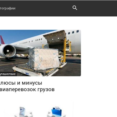
тографии
утешествие
люсы и минусы
виаперевозок грузов