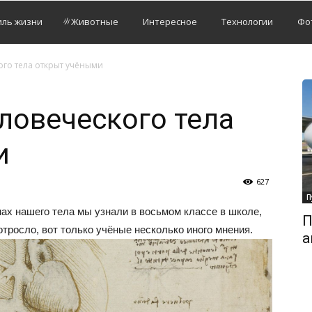
иль жизни
Животные
Интересное
Технологии
Фо
ого тела открыт учёными
ловеческого тела
и
627
П
нах нашего тела мы узнали в восьмом классе в школе,
П
е отросло, вот только учёные несколько иного мнения.
а