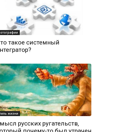
отографии
то такое системный
нтегратор?
тиль жизни
мысл русских ругательств,
оторый почему-то был утрачен