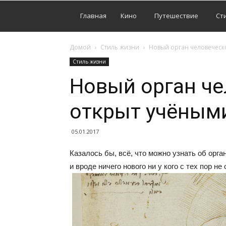
Главная
Кино
Путешествие
Ст
Домой
Стиль жизни
Новый орган человеческ
Стиль жизни
Новый орган че
открыт учёным
05.01.2017
Казалось бы, всё, что можно узнать об орга
и вроде ничего нового ни у кого с тех пор н