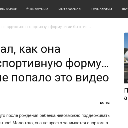
иль жизни
Животные
Интересное
Технологии
Фо
она поддерживает спортивную форму…если бы в сеть...
ал, как она
спортивную форму…
не попало это видео
П
П
а
368
удто после рождения ребенка невозможно поддерживать
тное! Мало того, она не просто занимается спортом, а