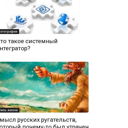
отографии
то такое системный
нтегратор?
тиль жизни
мысл русских ругательств,
оторый почему-то был утрачен