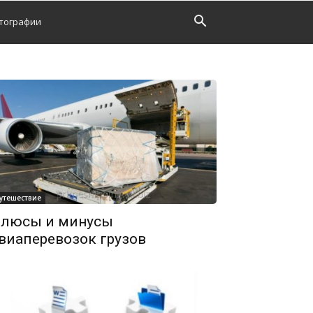
тографии
утешествие
люсы и минусы
виаперевозок грузов