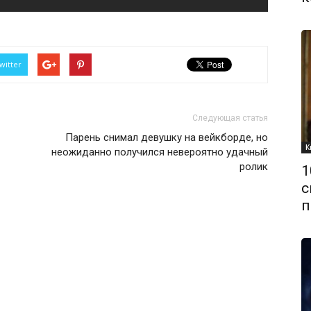
witter
Следующая статья
Парень снимал девушку на вейкборде, но
К
неожиданно получился невероятно удачный
ролик
1
с
п