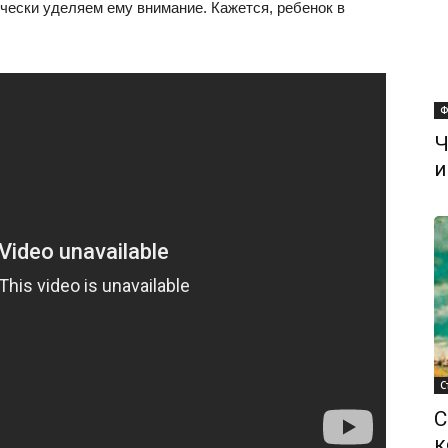
ячески уделяем ему внимание. Кажется, ребенок в
Ф
Ч
и
С
С
к